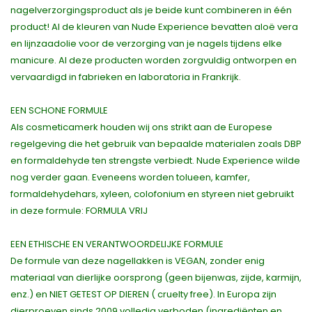
nagelverzorgingsproduct als je beide kunt combineren in één
product! Al de kleuren van Nude Experience bevatten aloë vera
en lijnzaadolie voor de verzorging van je nagels tijdens elke
manicure. Al deze producten worden zorgvuldig ontworpen en
vervaardigd in fabrieken en laboratoria in Frankrijk.
EEN SCHONE FORMULE
Als cosmeticamerk houden wij ons strikt aan de Europese
regelgeving die het gebruik van bepaalde materialen zoals DBP
en formaldehyde ten strengste verbiedt. Nude Experience wilde
nog verder gaan. Eveneens worden tolueen, kamfer,
formaldehydehars, xyleen, colofonium en styreen niet gebruikt
in deze formule: FORMULA VRIJ
EEN ETHISCHE EN VERANTWOORDELIJKE FORMULE
De formule van deze nagellakken is VEGAN, zonder enig
materiaal van dierlijke oorsprong (geen bijenwas, zijde, karmijn,
enz.) en NIET GETEST OP DIEREN ( cruelty free). In Europa zijn
dierproeven sinds 2009 volledig verboden (ingrediënten en