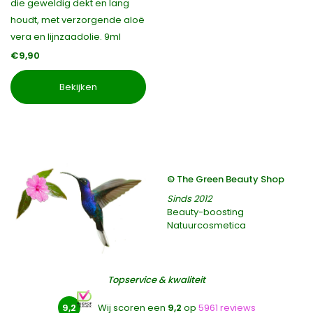
die geweldig dekt en lang
houdt, met verzorgende aloë
vera en lijnzaadolie. 9ml
€9,90
Bekijken
© The Green Beauty Shop
Sinds 2012
Beauty-boosting
Natuurcosmetica
Topservice & kwaliteit
9,2
Wij scoren een
9,2
op
5961 reviews