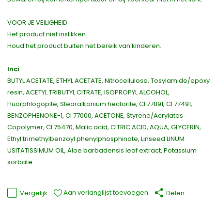
VOOR JE VEILIGHEID
Het product niet inslikken.
Houd het product buiten het bereik van kinderen.
Inci
BUTYL ACETATE, ETHYL ACETATE, Nitrocellulose, Tosylamide/epoxy
resin, ACETYL TRIBUTYL CITRATE, ISOPROPYL ALCOHOL,
Fluorphlogopite, Stearalkonium hectorite, CI 77891, CI 77491,
BENZOPHENONE-1, CI 77000, ACETONE, Styrene/Acrylates
Copolymer, CI 75470, Malic acid, CITRIC ACID, AQUA, GLYCERIN,
Ethyl trimethylbenzoyl phenylphosphinate, Linseed LINUM
USITATISSIMUM OIL, Aloe barbadensis leaf extract, Potassium
sorbate
Aan verlanglijst toevoegen
Vergelijk
Delen