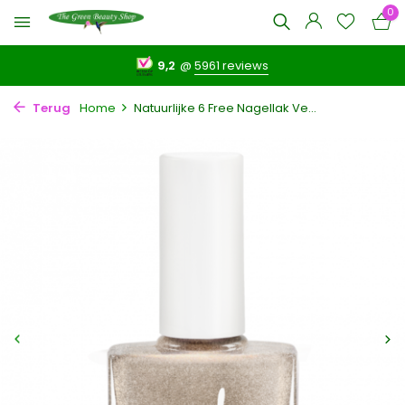
0
9,2
@
5961 reviews
Terug
Home
Natuurlijke 6 Free Nagellak Ve...