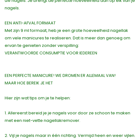
uw nagels. Je brengt de perfecte hoeveelheid aan op elk van je
nagels.
EEN ANTI-AFVAL FORMAAT
Met zijn 9 ml formaat, heb je een grote hoeveelheid nagellak
om vele manicures te realiseren. Dat is meer dan genoeg om
ervan te genieten zonder verspilling:
VERANTWOORDE CONSUMPTIE VOOR IEDEREEN
EEN PERFECTE MANICURE! WE DROMEN ER ALLEMAAL VAN!
MAAR HOE BEREIK JE HET
Hier zijn wat tips om je te helpen:
1. Allereerst bereid je je nagels voor door ze schoon te maken
met een niet-vette nagellakremover.
2. Vijl je nagels maar in één richting. Vermijd heen en weer vijlen.