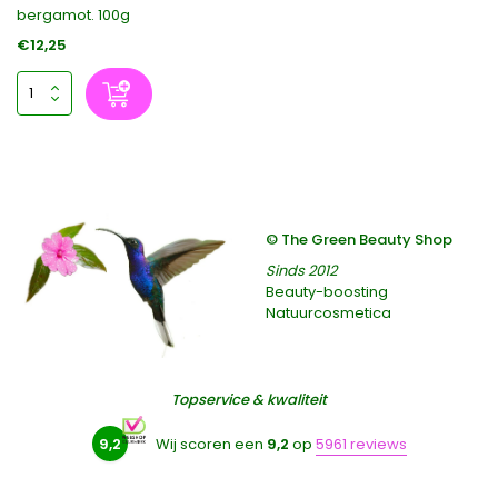
bergamot. 100g
€12,25
© The Green Beauty Shop
Sinds 2012
Beauty-boosting
Natuurcosmetica
Topservice & kwaliteit
9,2
Wij scoren een
9,2
op
5961 reviews