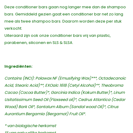
Deze conditioner bars gaan nog langer mee dan de shampoo
bars. Gemiddeld gezien gaat een conditioner bar net zo lang
mee als twee shampoo bars. Daarom worden deze per stuk
verkocht.
Uiteraard zijn ook onze conditioner bars vrij van plastic,
parabenen, siliconen en SLS & SLSA.
Ingrediënten:
Contains (INCI): Polawax NF (Emusifying Wax)***, Octadecanoic
Acid, Stearic Acid)**, EXOalc 1618 (Cetyl Alcohol)**, Theobroma
Cacao (Cocoa Butter)*, Garcinia Indica (Kokum Butter)*, Linum
Usitatissimum Seed Oil (Flaxseed oil)*, Cedrus Atlantica (Cedar
Wood) Bark Oil*, Santalum Album (Sandal wood Oil)*, Citrus
Aurantium Bergamia (Bergamot) Fruit Oil*.
* van biologische herkomst
** van natuurlijke herkomst