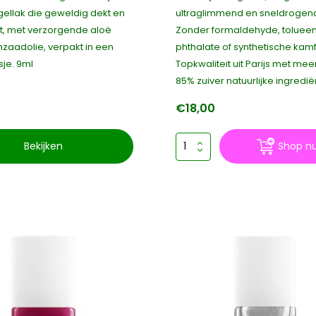
gellak die geweldig dekt en
ultraglimmend en sneldrogen
t, met verzorgende aloë
Zonder formaldehyde, tolueen,
jnzaadolie, verpakt in een
phthalate of synthetische kamf
je. 9ml
Topkwaliteit uit Parijs met mee
85% zuiver natuurlijke ingredië
€18,00
Bekijken
Shop n