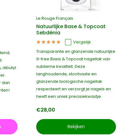
Le Rouge Français
Natuurlijke Base & Topcoat
Sebdénia
Vergelijk
e
Transparante en glanzende natuurlijke
dend,
9-free Basis & Topcoat nagellak van
d.
sublieme kwaliteit. Deze
 dibutyl
langhoudende, stootvaste en
er.
glanzende biologische nagellak
r dan
respecteert en verzorgt je nagels en
nten!
heeft een uniek precisiekwastje.
€28,00
u
Bekijken