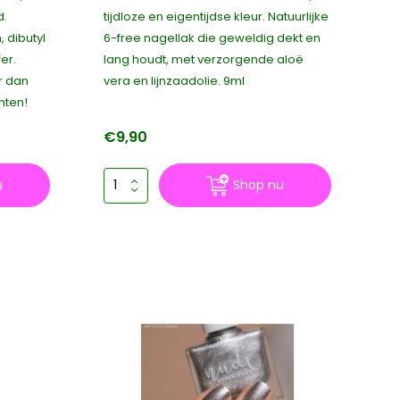
d.
tijdloze en eigentijdse kleur. Natuurlijke
 dibutyl
6-free nagellak die geweldig dekt en
er.
lang houdt, met verzorgende aloë
r dan
vera en lijnzaadolie. 9ml
nten!
€9,90
u
Shop nu