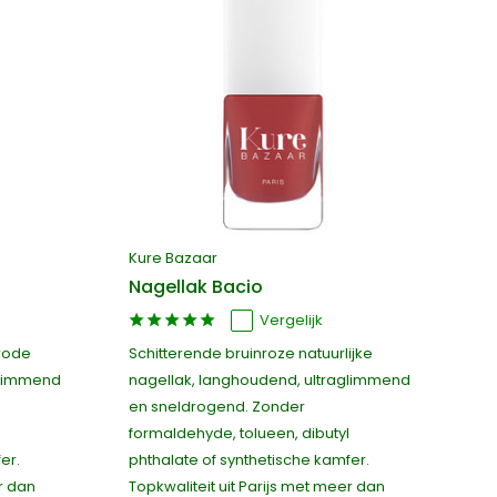
Kure Bazaar
Nagellak Bacio
Vergelijk
mrode
Schitterende bruinroze natuurlijke
glimmend
nagellak, langhoudend, ultraglimmend
en sneldrogend. Zonder
formaldehyde, tolueen, dibutyl
er.
phthalate of synthetische kamfer.
r dan
Topkwaliteit uit Parijs met meer dan