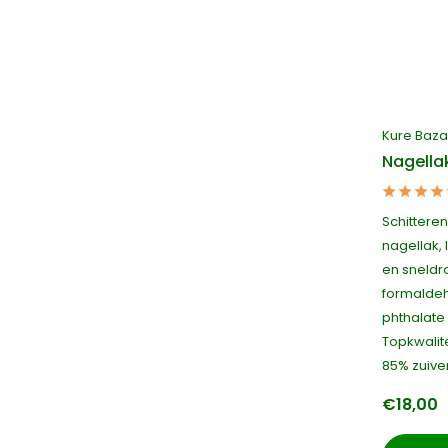
Kure Baza
Nagella
Schittere
nagellak,
en sneldr
formaldeh
phthalate 
Topkwalite
85% zuiver
€18,00