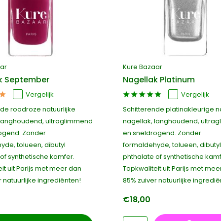
ar
Kure Bazaar
k September
Nagellak Platinum
Vergelijk
Vergelijk
nde roodroze natuurlijke
Schitterende platinakleurige na
 langhoudend, ultraglimmend
nagellak, langhoudend, ultra
ogend. Zonder
en sneldrogend. Zonder
yde, tolueen, dibutyl
formaldehyde, tolueen, dibutyl
of synthetische kamfer.
phthalate of synthetische kamf
it uit Parijs met meer dan
Topkwaliteit uit Parijs met mee
 natuurlijke ingrediënten!
85% zuiver natuurlijke ingredië
€18,00