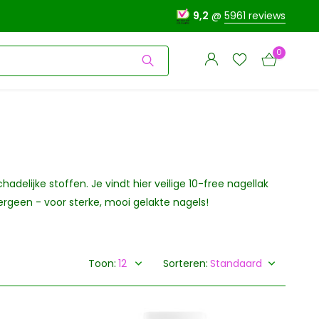
9,2
@
5961 reviews
0
Account
delijke stoffen. Je vindt hier veilige 10-free nagellak
Account
aanmaken
ergeen - voor sterke, mooi gelakte nagels!
aanmaken
Toon:
Sorteren: