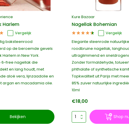
erience
Kure Bazaar
k Harlem
Nagellak Bohemian
Vergelijk
Vergelijk
tig baksteenrood
Elegante steenrode natuurlijk
erd op de beroemde gevels
roodbruine nagellak, langhou
k Harlem in New York.
ultraglimmend en sneldrogen
e 6-free nagellak die
Zonder formaldehyde, tolueen,
dekt en lang houdt, met
phthalate of synthetische kamf
de aloë vera, lijnzaadolie en
Topkwaliteit uit Parijs met mee
met argan en macadamia olie.
85% zuiver natuurlijke ingredië
10ml
€18,00
Bekijken
Shop n