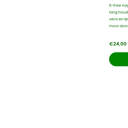
6-free na
lang houd
vera en li
mooi doos
€24,00