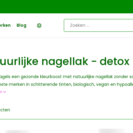
erken
Blog
uurlijke nagellak - detox
agels een gezonde kleurboost met natuurlijke nagellak zonder scha
ste merken in schitterende tinten, biologisch, vegan en hypoall
er
ucten