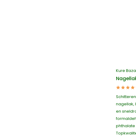
Kure Baza
Nagella
Schittere
nagellak,
en sneldr
formaldeh
phthalate 
Topkwalite