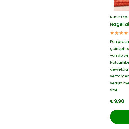
Nude Exp
Nagella
Een prach
geïnspire
van de wij
Natuurlijk
geweldig 
verzorgen
verrijkt 
9ml
€9,90