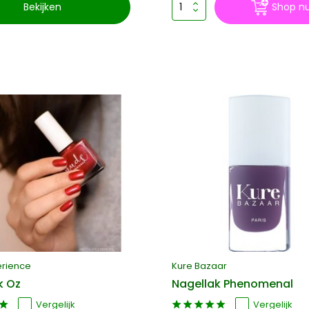
Bekijken
Shop n
erience
Kure Bazaar
k Oz
Nagellak Phenomenal
Vergelijk
Vergelijk