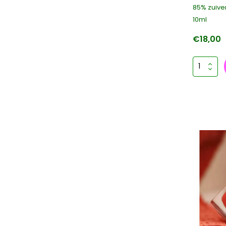
85% zuiver
10ml
€18,00