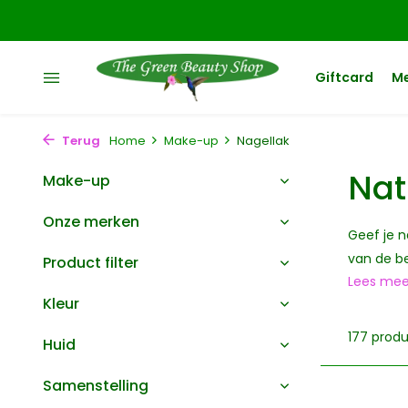
Giftcard
M
Terug
Home
Make-up
Nagellak
Nat
Make-up
Onze merken
Geef je n
van de be
Product filter
Lees me
Kleur
177 prod
Huid
Samenstelling