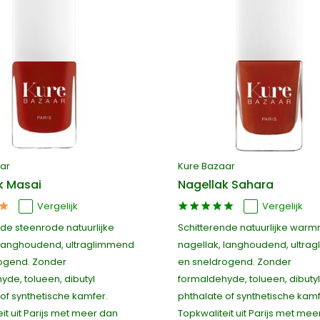
ar
Kure Bazaar
k Masai
Nagellak Sahara
Vergelijk
Vergelijk
nde steenrode natuurlijke
Schitterende natuurlijke war
 langhoudend, ultraglimmend
nagellak, langhoudend, ultra
ogend. Zonder
en sneldrogend. Zonder
yde, tolueen, dibutyl
formaldehyde, tolueen, dibutyl
of synthetische kamfer.
phthalate of synthetische kamf
it uit Parijs met meer dan
Topkwaliteit uit Parijs met mee