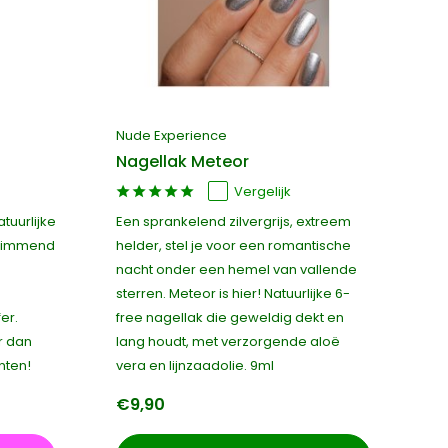
Nude Experience
Nagellak Meteor
Vergelijk
tuurlijke
Een sprankelend zilvergrijs, extreem
glimmend
helder, stel je voor een romantische
nacht onder een hemel van vallende
sterren. Meteor is hier! Natuurlijke 6-
er.
free nagellak die geweldig dekt en
r dan
lang houdt, met verzorgende aloë
nten!
vera en lijnzaadolie. 9ml
€9,90