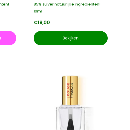
nten!
85% zuiver natuurlijke ingrediënten!
10ml
€18,00
u
Bekijken