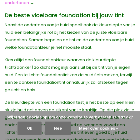
ondertonen
→
De beste vloeibare foundation bij jouw tint
Naast de ondertoon van je huid speelt ook de kleurdiepte van je
huid een belangrijke rol bij het kiezen van de juiste vloeibare
foundation. Samen bepalen de tint en de ondertoon van je huid
welke foundationkleur je het mooiste staat.
Kies altijd een foundationkleur waarvan de kleurdiepte
(licht/donker) zo dicht mogelijk aansluit bij de tint van je eigen
huid. Een te lichte foundationtint kan de huid flets maken, terwijl
een te donkere foundationtint onnatuurlijk zal afsteken tegen
gezicht en hals.
De kleurdiepte van een foundation test je het beste op een klein
stukje huid net boven de zijkant van je kaaklijn. Op die plek zie je
goed of de foundationtint mooi aansluit op je gezicht, de huid
Wij slaan cookies op om onze website te verbeteren. Is dat ok?
onder de kaaklijn en je hals. Let wel op: wanneer zowel een
Ok
Nee
Meer over cookies »
lichtere tint als een iets donkerdere tint even goed bij je huid
lijken te passen, kies dan voor de donkere tint om een te bleek