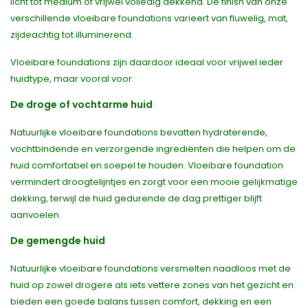
licht tot medium of vrijwel volledig dekkend. De finish van onze
verschillende vloeibare foundations varieert van fluwelig, mat,
zijdeachtig tot illuminerend.
Vloeibare foundations zijn daardoor ideaal voor vrijwel ieder
huidtype, maar vooral voor:
De droge of vochtarme huid
Natuurlijke vloeibare foundations bevatten hydraterende,
vochtbindende en verzorgende ingrediënten die helpen om de
huid comfortabel en soepel te houden. Vloeibare foundation
vermindert droogtelijntjes en zorgt voor een mooie gelijkmatige
dekking, terwijl de huid gedurende de dag prettiger blijft
aanvoelen.
De gemengde huid
Natuurlijke vloeibare foundations versmelten naadloos met de
huid op zowel drogere als iets vettere zones van het gezicht en
bieden een goede balans tussen comfort, dekking en een