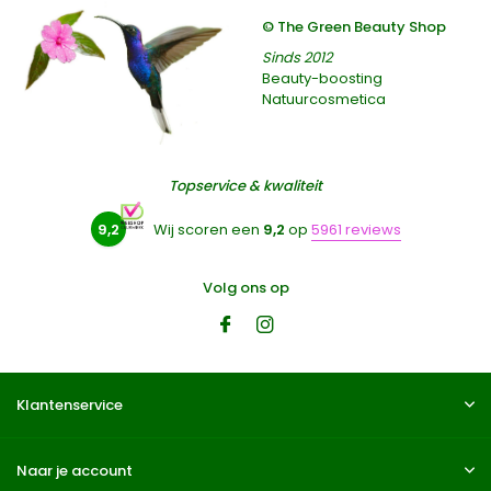
© The Green Beauty Shop
Sinds 2012
Beauty-boosting
Natuurcosmetica
Topservice & kwaliteit
9,2
Wij scoren een
9,2
op
5961 reviews
Volg ons op
Klantenservice
Naar je account