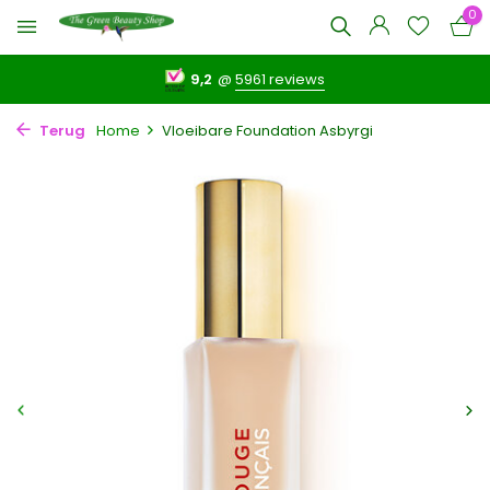
0
9,2
@
5961 reviews
Terug
Home
Vloeibare Foundation Asbyrgi