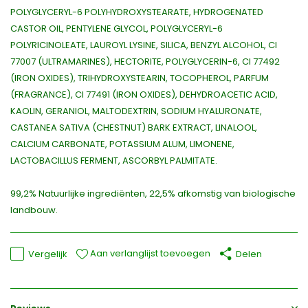
POLYGLYCERYL-6 POLYHYDROXYSTEARATE, HYDROGENATED
CASTOR OIL, PENTYLENE GLYCOL, POLYGLYCERYL-6
POLYRICINOLEATE, LAUROYL LYSINE, SILICA, BENZYL ALCOHOL, CI
77007 (ULTRAMARINES), HECTORITE, POLYGLYCERIN-6, CI 77492
(IRON OXIDES), TRIHYDROXYSTEARIN, TOCOPHEROL, PARFUM
(FRAGRANCE), CI 77491 (IRON OXIDES), DEHYDROACETIC ACID,
KAOLIN, GERANIOL, MALTODEXTRIN, SODIUM HYALURONATE,
CASTANEA SATIVA (CHESTNUT) BARK EXTRACT, LINALOOL,
CALCIUM CARBONATE, POTASSIUM ALUM, LIMONENE,
LACTOBACILLUS FERMENT, ASCORBYL PALMITATE.
99,2% Natuurlijke ingrediënten, 22,5% afkomstig van biologische
landbouw.
Aan verlanglijst toevoegen
Vergelijk
Delen