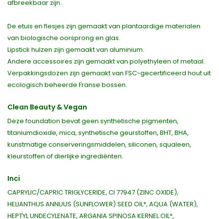
afbreekbaar zijn.
De etuis en flesjes zijn gemaakt van plantaardige materialen
van biologische oorsprong en glas.
Lipstick hulzen zijn gemaakt van aluminium.
Andere accessoires zijn gemaakt van polyethyleen of metaal.
Verpakkingsdozen zijn gemaakt van FSC-gecertificeerd hout uit
ecologisch beheerde Franse bossen.
Clean Beauty & Vegan
Deze foundation bevat geen synthetische pigmenten,
titaniumdioxide, mica, synthetische geurstoffen, BHT, BHA,
kunstmatige conserveringsmiddelen, siliconen, squaleen,
kleurstoffen of dierlijke ingrediënten.
Inci
CAPRYLIC/CAPRIC TRIGLYCERIDE, CI 77947 (ZINC OXIDE),
HELIANTHUS ANNUUS (SUNFLOWER) SEED OIL*, AQUA (WATER),
HEPTYL UNDECYLENATE, ARGANIA SPINOSA KERNEL OIL*,