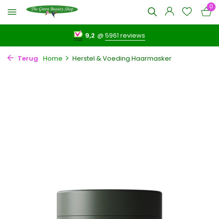
0
9,2
@
5961 reviews
Terug
Home
Herstel & Voeding Haarmasker