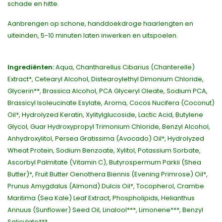
schade en hitte.
Aanbrengen op schone, handdoekdroge haarlengten en
uiteinden, 5-10 minuten laten inwerken en uitspoelen.
Ingrediënten:
Aqua, Chantharellus Cibarius (Chanterelle)
Extract*, Cetearyl Alcohol, Distearoylethyl Dimonium Chloride,
Glycerin**, Brassica Alcohol, PCA Glyceryl Oleate, Sodium PCA,
Brassicyl Isoleucinate Esylate, Aroma, Cocos Nucifera (Coconut)
Oil*, Hydrolyzed Keratin, Xylitylglucoside, Lactic Acid, Butylene
Glycol, Guar Hydroxypropyl Trimonium Chloride, Benzyl Alcohol,
Anhydroxylitol, Persea Gratissima (Avocado) Oil*, Hydrolyzed
Wheat Protein, Sodium Benzoate, Xylitol, Potassium Sorbate,
Ascorbyl Palmitate (Vitamin C), Butyrospermum Parkii (Shea
Butter)*, Fruit Butter Oenothera Biennis (Evening Primrose) Oil*,
Prunus Amygdalus (Almond) Dulcis Oil*, Tocopherol, Crambe
Maritima (Sea Kale) Leaf Extract, Phospholipids, Helianthus
Annuus (Sunflower) Seed Oil, Linalool***, Limonene***, Benzyl
Salicylate***