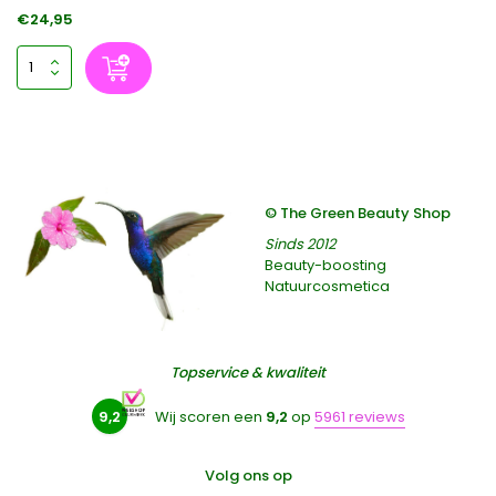
€24,95
© The Green Beauty Shop
Sinds 2012
Beauty-boosting
Natuurcosmetica
Topservice & kwaliteit
9,2
Wij scoren een
9,2
op
5961 reviews
Volg ons op