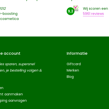
2012
Wij scoren een
9,2
y-boosting
5961 reviews
rcosmetica
je account
Informatie
es sparen, supersnel
Giftcard
len, je bestelling volgen &
Merken
Blog
en
nt aanmaken
eping aanvragen