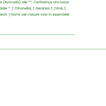
a (Avocado) olie **, Carthamus tinctorius
e *. † Citronellol, † Geraniol, † Citral, †
gisch. † Komt van nature voor in essentiële