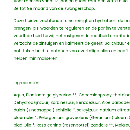
Voor mensen vanaf 13 jaar en ouder met een vette huid, vl
3e tot 9e maand van de zwangerschap.
Deze huidverzachtende tonic reinigt en hydrateert de hui
brengen, pH-waarden te reguleren en de poriën te verste
voedt de huid terwijl het rustgevende roodheid en irritat
verzacht de zintuigen en kalmeert de geest. Salicylzuur ex
ontstoken huid te ontdoen van overtollige oliën en heef
helpen minimaliseren.
Ingrediënten:
Aqua, Plantaardige glycerine **, Cocomidopropyl-betaïne
Dehydroazijnzuur, Sorbinezuur, Benzoëzuur, Aloë barbaden
dulcis (sinaasappel) schilolie *, salicylzuur, natrium citra
bloemolie *, Pelargonium graveolens (Geranium) bloem Ol
blad Olie *, Rosa canina (rozenbottel) zaadolie **, Melaleu