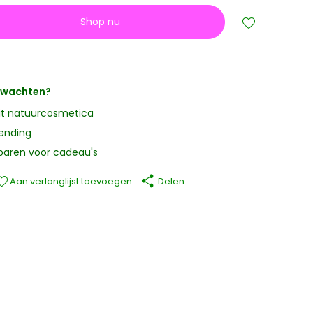
Shop nu
erwachten?
it natuurcosmetica
zending
paren voor cadeau's
Aan verlanglijst toevoegen
Delen