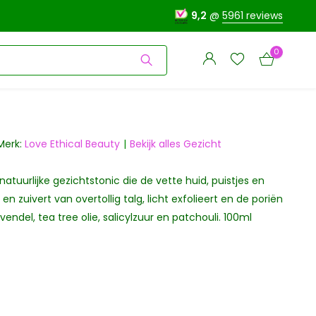
9,2
@
5961 reviews
0
Merk:
Love Ethical Beauty
Bekijk alles Gezicht
atuurlijke gezichtstonic die de vette huid, puistjes en
Account
Account
aanmaken
n zuivert van overtollig talg, licht exfolieert en de poriën
aanmaken
avendel, tea tree olie, salicylzuur en patchouli. 100ml