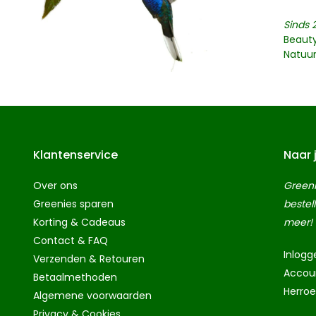
Sinds 
Beaut
Natuu
Klantenservice
Naar 
Over ons
Greeni
Greenies sparen
bestel
Korting & Cadeaus
meer!
Contact & FAQ
Inlogg
Verzenden & Retouren
Accou
Betaalmethoden
Herro
Algemene voorwaarden
Privacy & Cookies