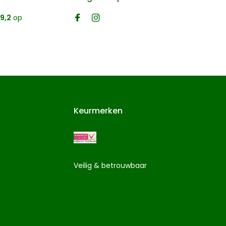
9,2
op
Keurmerken
Veilig & betrouwbaar