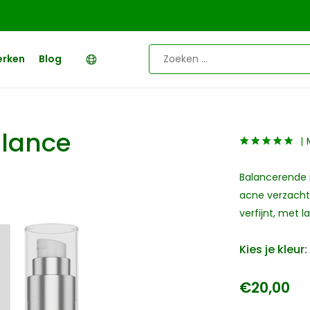
erken
Blog
alance
Balancerende n
acne verzacht e
verfijnt, met l
Kies je kleur:
€20,00