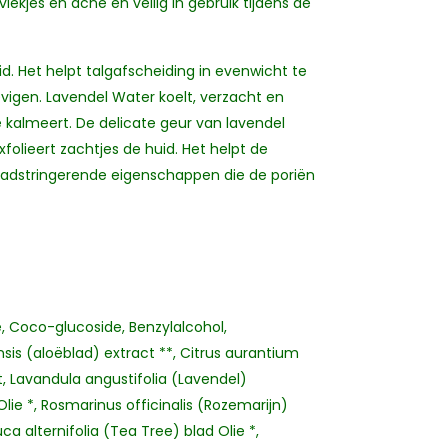
ekjes en acne en veilig in gebruik tijdens de
d. Het helpt talgafscheiding in evenwicht te
vigen. Lavendel Water koelt, verzacht en
ie kalmeert. De delicate geur van lavendel
folieert zachtjes de huid. Het helpt de
t adstringerende eigenschappen die de poriën
, Coco-glucoside, Benzylalcohol,
sis (aloëblad) extract **, Citrus aurantium
at, Lavandula angustifolia (Lavendel)
ie *, Rosmarinus officinalis (Rozemarijn)
ca alternifolia (Tea Tree) blad Olie *,