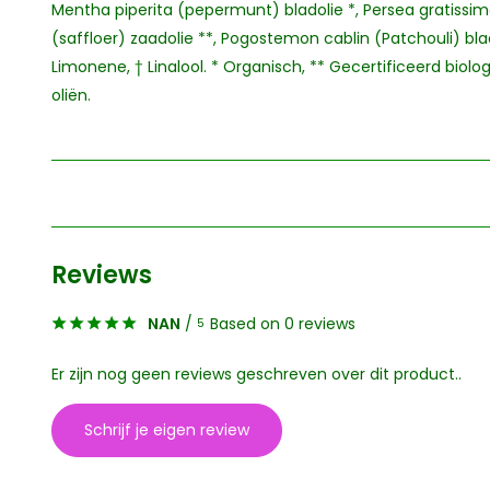
Mentha piperita (pepermunt) bladolie *, Persea gratissim
(saffloer) zaadolie **, Pogostemon cablin (Patchouli) bladoli
Limonene, † Linalool. * Organisch, ** Gecertificeerd biolo
oliën.
Reviews
NAN
/
Based on 0 reviews
5
Er zijn nog geen reviews geschreven over dit product..
Schrijf je eigen review