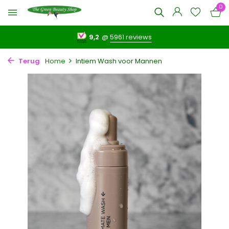
0
9,2
@
5961 reviews
Terug
Home
Intiem Wash voor Mannen