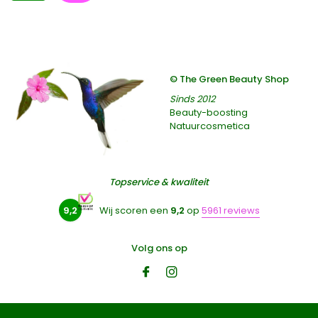
© The Green Beauty Shop
Sinds 2012
Beauty-boosting
Natuurcosmetica
Topservice & kwaliteit
9,2
Wij scoren een
9,2
op
5961 reviews
Volg ons op