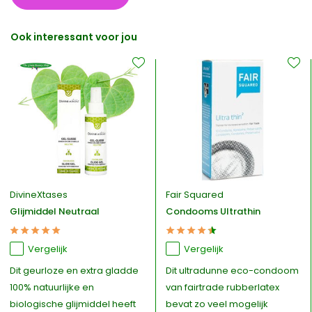
Ook interessant voor jou
DivineXtases
Fair Squared
Glijmiddel Neutraal
Condooms Ultrathin
Vergelijk
Vergelijk
Dit geurloze en extra gladde
Dit ultradunne eco-condoom
100% natuurlijke en
van fairtrade rubberlatex
biologische glijmiddel heeft
bevat zo veel mogelijk