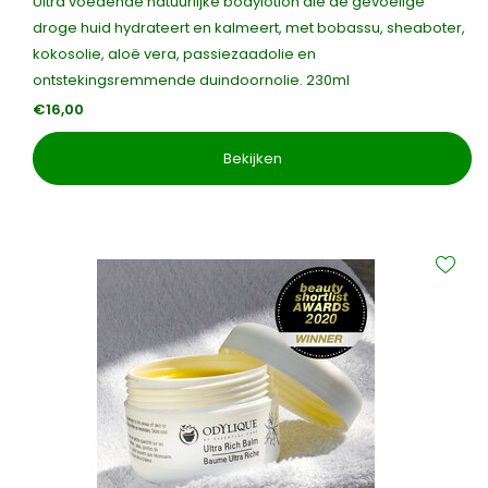
Ultra voedende natuurlijke bodylotion die de gevoelige
droge huid hydrateert en kalmeert, met bobassu, sheaboter,
kokosolie, aloë vera, passiezaadolie en
ontstekingsremmende duindoornolie. 230ml
€16,00
Bekijken