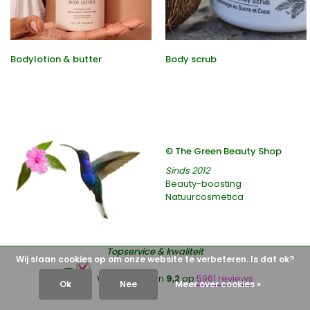
Bodylotion & butter
Body scrub
© The Green Beauty Shop
Sinds 2012
Beauty-boosting
Natuurcosmetica
Topservice & kwaliteit
Wij slaan cookies op om onze website te verbeteren. Is dat ok?
9,2
Wij scoren een
9,2
op
5961 reviews
Ok
Nee
Meer over cookies »