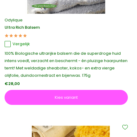
Odylique
Ultra Rich Balsem
Vergelijk
100% Biologische ultrarijke balsem die de superdroge huid
intens voedt, verzacht en beschermt - én pluizige haarpunten
temt! Met weldadige sheaboter, kokos- en extra vierge
olijfolie, duindoornextract en bijenwas. 175g
€28,00
Kies variant