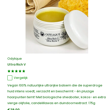
Odylique
Ultra Rich V
Vergelijk
Vegan 100% natuurlijke ultrarijke balsem die de superdroge
huid intens voedt, verzacht en beschermt - én pluizige
haarpunten temt! Met biologische sheaboter, kokos- en extra
vierge olijfolie, candelillawas en duindoornextract. 175g
€29,00