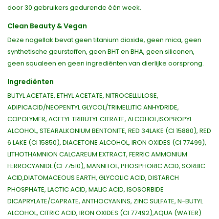
door 30 gebruikers gedurende één week.
Clean Beauty & Vegan
Deze nagellak bevat geen titanium dioxide, geen mica, geen
synthetische geurstoffen, geen BHT en BHA, geen siliconen,
geen squaleen en geen ingrediënten van dierlijke oorsprong.
Ingrediënten
BUTYL ACETATE, ETHYL ACETATE, NITROCELLULOSE,
ADIPICACID/NEOPENTYL GLYCOL/TRIMELLITIC ANHYDRIDE,
COPOLYMER, ACETYL TRIBUTYL CITRATE, ALCOHOL,ISOPROPYL
ALCOHOL, STEARALKONIUM BENTONITE, RED 34LAKE (CI 15880), RED
6 LAKE (CI 15850), DIACETONE ALCOHOL, IRON OXIDES (CI 77499),
LITHOTHAMNION CALCAREUM EXTRACT, FERRIC AMMONIUM
FERROCYANIDE(CI 77510), MANNITOL, PHOSPHORIC ACID, SORBIC
ACID,DIATOMACEOUS EARTH, GLYCOLIC ACID, DISTARCH
PHOSPHATE, LACTIC ACID, MALIC ACID, ISOSORBIDE
DICAPRYLATE/CAPRATE, ANTHOCYANINS, ZINC SULFATE, N-BUTYL
ALCOHOL, CITRIC ACID, IRON OXIDES (CI 77492),AQUA (WATER)