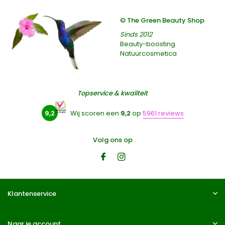
© The Green Beauty Shop
Sinds 2012
Beauty-boosting
Natuurcosmetica
Topservice & kwaliteit
9,2
Wij scoren een
9,2
op
5961 reviews
Volg ons op
Klantenservice
Naar je account