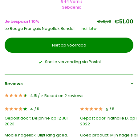
944 Vernis
Sebdenia
€51,00
Je bespaart 10%
€56,00
Le Rouge Français Nagellak Bundel
Incl. btw
Niet op voorraad
Snelle verzending via Postnl
Reviews
4.5
/
Based on 2 reviews
5
4
/
5
/
5
5
Gepost door:
Delphine
op 12 Juli
Gepost door:
Nathalie D.
op 1
2023
2022
Mooie nagellak. Blijft lang goed.
Goed product. Mijn nagels bl