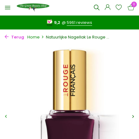
0
9,2
@
5961 reviews
Terug
Home
Natuurlijke Nagellak Le Rouge ...