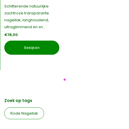
Schitterende natuurlijke
zachtroze transparante
nagellak, langhoudend,
ultraglimmend en sn...
€18,00
Bekijken
Zoek op tags
Rode Nagellak