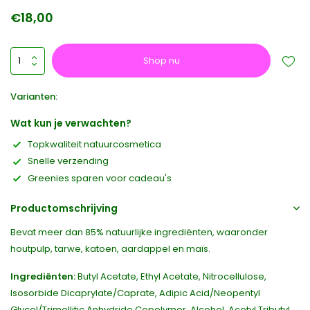
€18,00
Shop nu
Varianten:
Wat kun je verwachten?
Topkwaliteit natuurcosmetica
Snelle verzending
Greenies sparen voor cadeau's
Productomschrijving
Bevat meer dan 85% natuurlijke ingrediënten, waaronder
houtpulp, tarwe, katoen, aardappel en maïs.
Ingrediënten:
Butyl Acetate, Ethyl Acetate, Nitrocellulose,
Isosorbide Dicaprylate/Caprate, Adipic Acid/Neopentyl
Glycol/Trimellitic Anhydride Copolymer, Alcohol, Acetyl Tributyl