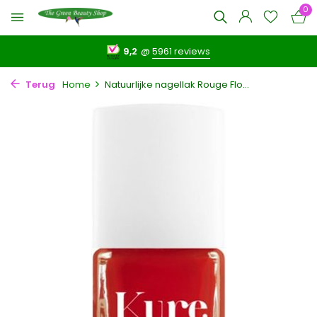
0
9,2
@
5961 reviews
Terug
Home
Natuurlijke nagellak Rouge Flo...