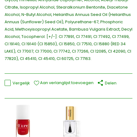
Citrate, Isopropyl Alcohol, Stearalkonium Bentonite, Diacetone
Alcohol, N-Butyl Alcohol, Helianthus Annuus Seed Oil (Helianthus
Annuus (Sunflower) Seed Oil), Polyurethane-67, Phosphoric
Acid, Methoxyisopropyl Acetate, Bambusa Vulgaris Extract, Decyl
Alcohol, Tocopherol. [+/-]: CI 77891, CI 77491, CI 77492, CI 77499,
CI 19140, CI 19140 (CI 15850), CI 15850, CI 77510, CI 15880 (RED 34
LAKE), CI 77007, CI 77000, CI 77742, CI 77266, CI 12085, CI 42090, CI
77820), CI 45410, CI 45410, CI 60725, CI 77163.
Aan verlanglijst toevoegen
Vergelijk
Delen