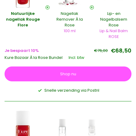
Natuurlijke
Nagellak
Lip- en
nagellak Rouge
Remover À la
Nagelbalsem
Flore
Rose
Rose
100 ml
Lip & Nail Balm
ROSE
€68,50
Je bespaart 10%
€76,00
Kure Bazaar Á la Rose Bundel
Incl. btw
Shop nu
Snelle verzending via Postnl