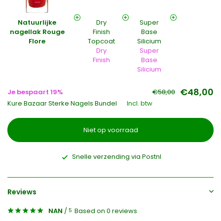
Natuurlijke
Dry
Super
nagellak Rouge
Finish
Base
Flore
Topcoat
Silicium
Dry
Super
Finish
Base
Silicium
€48,00
Je bespaart 19%
€58,00
Kure Bazaar Sterke Nagels Bundel
Incl. btw
Niet op voorraad
Snelle verzending via Postnl
Reviews
NAN
/
Based on 0 reviews
5