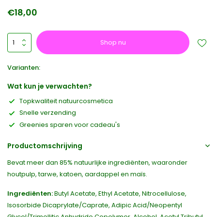
€18,00
Shop nu
Varianten:
Wat kun je verwachten?
Topkwaliteit natuurcosmetica
Snelle verzending
Greenies sparen voor cadeau's
Productomschrijving
Bevat meer dan 85% natuurlijke ingrediënten, waaronder
houtpulp, tarwe, katoen, aardappel en maïs.
Ingrediënten:
Butyl Acetate, Ethyl Acetate, Nitrocellulose,
Isosorbide Dicaprylate/Caprate, Adipic Acid/Neopentyl
Glycol/Trimellitic Anhydride Copolymer, Alcohol, Acetyl Tributyl