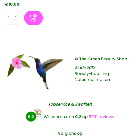
€18,00
© The Green Beauty Shop
Sinds 2012
Beauty-boosting
Natuurcosmetica
Topservice & kwaliteit
9,2
Wij scoren een
9,2
op
5961 reviews
Volg ons op