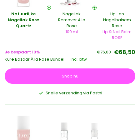
Natuurlijke
Nagellak
Lip- en
Nagellak Rose
Remover À la
Nagelbalsem
Quartz
Rose
Rose
100 ml
Lip & Nail Balm
ROSE
€68,50
Je bespaart 10%
€76,00
Kure Bazaar Á la Rose Bundel
Incl. btw
Shop nu
Snelle verzending via Postnl