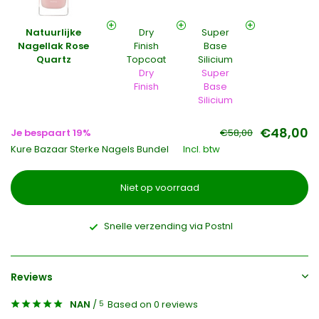
Natuurlijke
Dry
Super
Nagellak Rose
Finish
Base
Quartz
Topcoat
Silicium
Dry
Super
Finish
Base
Silicium
€48,00
Je bespaart 19%
€58,00
Kure Bazaar Sterke Nagels Bundel
Incl. btw
Niet op voorraad
Snelle verzending via Postnl
Reviews
NAN
/
Based on 0 reviews
5