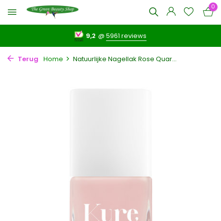
0
9,2
@
5961 reviews
Terug
Home
Natuurlijke Nagellak Rose Quar...