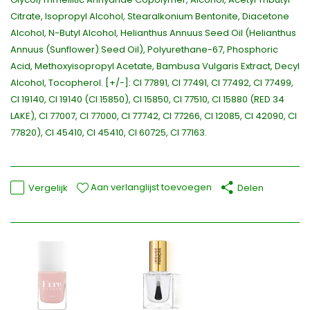
Citrate, Isopropyl Alcohol, Stearalkonium Bentonite, Diacetone
Alcohol, N-Butyl Alcohol, Helianthus Annuus Seed Oil (Helianthus
Annuus (Sunflower) Seed Oil), Polyurethane-67, Phosphoric
Acid, Methoxyisopropyl Acetate, Bambusa Vulgaris Extract, Decyl
Alcohol, Tocopherol. [+/-]: CI 77891, CI 77491, CI 77492, CI 77499,
CI 19140, CI 19140 (CI 15850), CI 15850, CI 77510, CI 15880 (RED 34
LAKE), CI 77007, CI 77000, CI 77742, CI 77266, CI 12085, CI 42090, CI
77820), CI 45410, CI 45410, CI 60725, CI 77163.
Aan verlanglijst toevoegen
Vergelijk
Delen