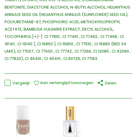
BENTONITE, DIACETONE ALCOHOL, N-BUTYL ALCOHOL, HELIANTHUS
ANNUUS SEED OIL (HELIANTHUS ANNUUS (SUNFLOWER) SEED OIL),
POLYURETHANE-67, PHOSPHORIC ACID, METHOXYISOPROPYL
ACETATE, BAMBUSA VULGARIS EXTRACT, DECYL ALCOHOL,
TOCOPHEROL.[+/-]: CI 77891 , CI 77491 , CI 77492 , CI 77499 , CI
19140 , CI 19140 (, CI 15850 ), CI 15850 , CI 77510 , CI 15880 (RED 34
LAKE), CI 77007 , CI 77000 , CI 77742 , CI 77266, CI 12085 , CI 42090 ,
CI 77820), CI 45410 , CI 45410 , CI 60725, CI 77163 .
Aan verlanglijst toevoegen
Vergelijk
Delen