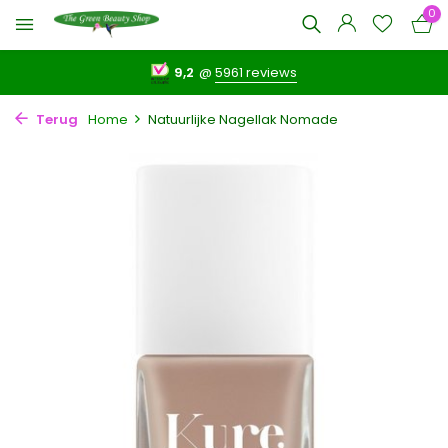
0
9,2
@
5961 reviews
Terug
Home
Natuurlijke Nagellak Nomade