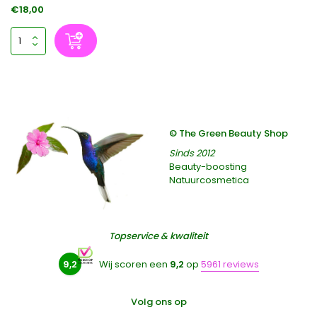
€18,00
© The Green Beauty Shop
Sinds 2012
Beauty-boosting
Natuurcosmetica
Topservice & kwaliteit
9,2
Wij scoren een
9,2
op
5961 reviews
Volg ons op