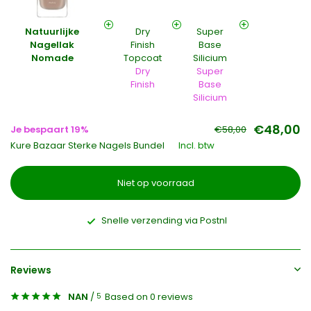
Natuurlijke
Dry
Super
Nagellak
Finish
Base
Nomade
Topcoat
Silicium
Dry
Super
Finish
Base
Silicium
€48,00
Je bespaart 19%
€58,00
Kure Bazaar Sterke Nagels Bundel
Incl. btw
Niet op voorraad
Snelle verzending via Postnl
Reviews
NAN
/
Based on 0 reviews
5