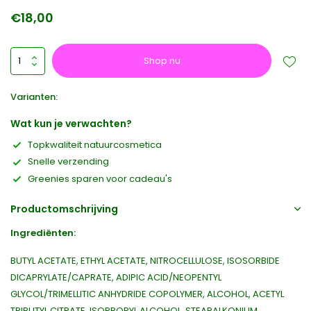
€18,00
Shop nu
Varianten:
Wat kun je verwachten?
Topkwaliteit natuurcosmetica
Snelle verzending
Greenies sparen voor cadeau's
Productomschrijving
Ingrediënten:
BUTYL ACETATE, ETHYL ACETATE, NITROCELLULOSE, ISOSORBIDE
DICAPRYLATE/CAPRATE, ADIPIC ACID/NEOPENTYL
GLYCOL/TRIMELLITIC ANHYDRIDE COPOLYMER, ALCOHOL, ACETYL
TRIBUTYL CITRATE, ISOPROPYL ALCOHOL, STEARALKONIUM