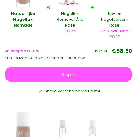
Natuurlijke
Nagellak
Lip- en
Nagellak
Remover À la
Nagelbalsem
Nomade
Rose
Rose
100 ml
Lip & Nail Balm
ROSE
€68,50
Je bespaart 10%
€76,00
Kure Bazaar Á la Rose Bundel
Incl. btw
Shop nu
Snelle verzending via Postnl