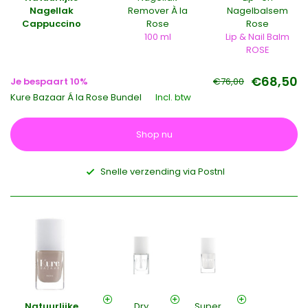
Nagellak
Remover À la
Nagelbalsem
Cappuccino
Rose
Rose
100 ml
Lip & Nail Balm
ROSE
€68,50
Je bespaart 10%
€76,00
Kure Bazaar Á la Rose Bundel
Incl. btw
Shop nu
Snelle verzending via Postnl
Natuurlijke
Dry
Super