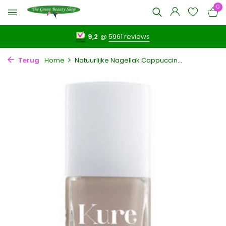
0
9,2
@
5961 reviews
Terug
Home
Natuurlijke Nagellak Cappuccin...