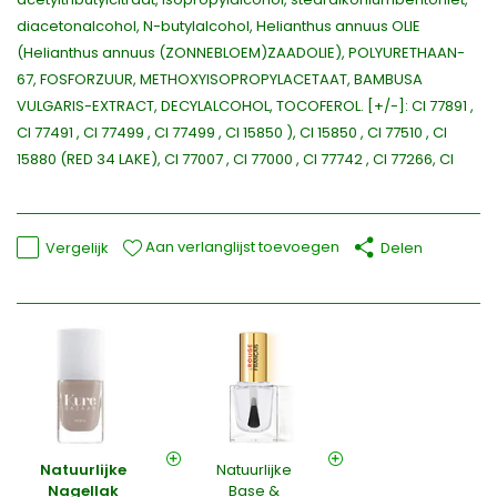
diacetonalcohol, N-butylalcohol, Helianthus annuus OLIE
(Helianthus annuus (ZONNEBLOEM)ZAADOLIE), POLYURETHAAN-
67, FOSFORZUUR, METHOXYISOPROPYLACETAAT, BAMBUSA
VULGARIS-EXTRACT, DECYLALCOHOL, TOCOFEROL. [+/-]: CI 77891 ,
CI 77491 , CI 77499 , CI 77499 , CI 15850 ), CI 15850 , CI 77510 , CI
15880 (RED 34 LAKE), CI 77007 , CI 77000 , CI 77742 , CI 77266, CI
Aan verlanglijst toevoegen
Vergelijk
Delen
Natuurlijke
Natuurlijke
Nagellak
Base &