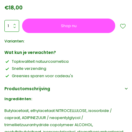
€18,00
Shop nu
Varianten:
Wat kun je verwachten?
Topkwaliteit natuurcosmetica
Snelle verzending
Greenies sparen voor cadeau's
Productomschrijving
Ingrediënten:
Butylacetaat, ethylacetaat NITROCELLULOSE, isosorbide /
capraat, ADIPINEZUUR / neopentylglycol /
trimellietzuuranhydride copolymeer ALCOHOL,
acetyltributylcitraat, isopropylalcohol, stearalkoniumbentoniet,