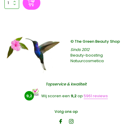
© The Green Beauty Shop
Sinds 2012
Beauty-boosting
Natuurcosmetica
Topservice & kwaliteit
9,2
Wij scoren een
9,2
op
5961 reviews
Volg ons op