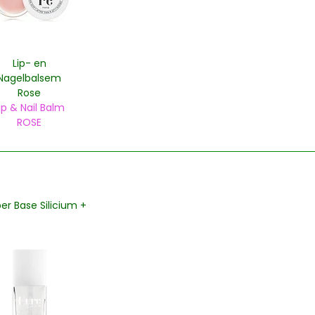
Lip- en
Nagelbalsem
Rose
ip & Nail Balm
ROSE
er Base Silicium
+