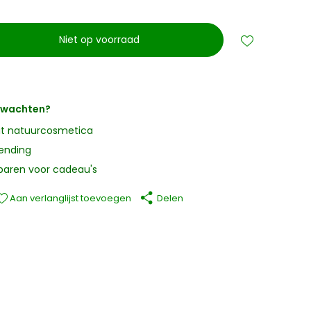
Niet op voorraad
erwachten?
it natuurcosmetica
zending
paren voor cadeau's
Aan verlanglijst toevoegen
Delen