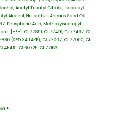
ohol, Acetyl Tributyl Citrate, Isopropyl
utyl Alcohol, Helianthus Annuus Seed Oil
67, Phosphoric Acid, Methoxyisopropyl
ol. [+/-]: CI 77891, CI 77491, CI 77492, CI
 15880 (RED 34 LAKE), CI 77007, CI 77000, CI
I 45410, CI 60725, CI 77163.
nia
+