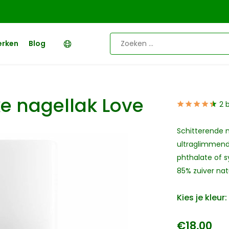
erken
Blog
ke nagellak Love
2 
Schitterende n
ultraglimmend
phthalate of s
85% zuiver nat
Kies je kleur:
€18,00