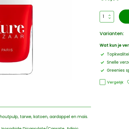
Varianten:
Wat kun je v
Topkwalite
Snelle ver
Greenies s
Vergelijk
houtpulp, tarwe, katoen, aardappel en maïs.
, Isosorbide Dicaprylate/Caprate, Adipic