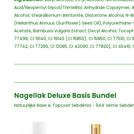
Acid/Neopentyl Glycol/Trimellitic Anhydride Copolymer, Alc
Alcohol, Stearalkonium Bentonite, Diacetone Alcohol, N-B
(Helianthus Annuus (Sunflower) Seed Oil), Polyurethane-
Acetate, Bambusa Vulgaris Extract, Decyl Alcohol, Tocopher
77499, CI 19140, CI 19140 (CI 15850), CI 15850, CI 77510, CI
77742, CI 77266, CI 12085, CI 42090, CI 77820), CI 45410, C
Nagellak Deluxe Basis Bundel
Natuurlijke Base & Topcoat Sebdénia - 944 Vernis Sebde