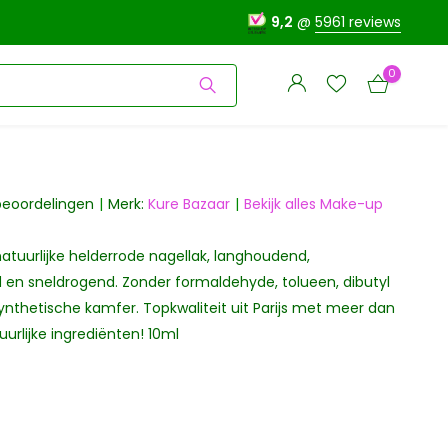
9,2
@
5961 reviews
0
beoordelingen
Merk:
Kure Bazaar
Bekijk alles Make-up
atuurlijke helderrode nagellak, langhoudend,
Account
Account
aanmaken
 en sneldrogend. Zonder formaldehyde, tolueen, dibutyl
aanmaken
ynthetische kamfer. Topkwaliteit uit Parijs met meer dan
uurlijke ingrediënten! 10ml