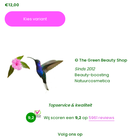
€12,00
Kies variant
© The Green Beauty Shop
Sinds 2012
Beauty-boosting
Natuurcosmetica
Topservice & kwaliteit
9,2
Wij scoren een
9,2
op
5961 reviews
Volg ons op