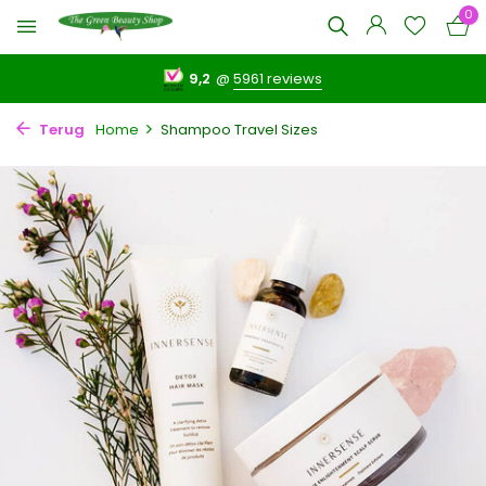
0
9,2
@
5961 reviews
Terug
Home
Shampoo Travel Sizes