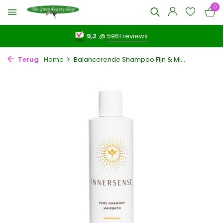
0
9,2
@
5961 reviews
Terug
Home
Balancerende Shampoo Fijn & Mi...