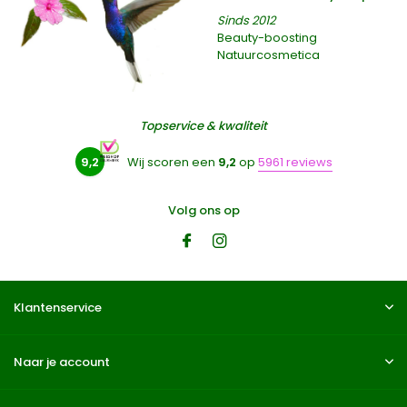
Sinds 2012
Beauty-boosting
Natuurcosmetica
Topservice & kwaliteit
9,2
Wij scoren een
9,2
op
5961 reviews
Volg ons op
Klantenservice
Naar je account