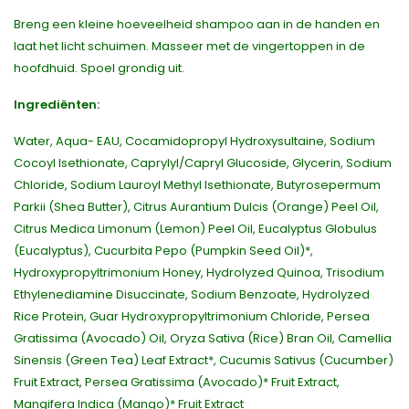
Breng een kleine hoeveelheid shampoo aan in de handen en
laat het licht schuimen. Masseer met de vingertoppen in de
hoofdhuid. Spoel grondig uit.
Ingrediënten:
Water, Aqua- EAU, Cocamidopropyl Hydroxysultaine, Sodium
Cocoyl Isethionate, Caprylyl/Capryl Glucoside, Glycerin, Sodium
Chloride, Sodium Lauroyl Methyl Isethionate, Butyrosepermum
Parkii (Shea Butter), Citrus Aurantium Dulcis (Orange) Peel Oil,
Citrus Medica Limonum (Lemon) Peel Oil, Eucalyptus Globulus
(Eucalyptus), Cucurbita Pepo (Pumpkin Seed Oil)*,
Hydroxypropyltrimonium Honey, Hydrolyzed Quinoa, Trisodium
Ethylenediamine Disuccinate, Sodium Benzoate, Hydrolyzed
Rice Protein, Guar Hydroxypropyltrimonium Chloride, Persea
Gratissima (Avocado) Oil, Oryza Sativa (Rice) Bran Oil, Camellia
Sinensis (Green Tea) Leaf Extract*, Cucumis Sativus (Cucumber)
Fruit Extract, Persea Gratissima (Avocado)* Fruit Extract,
Mangifera Indica (Mango)* Fruit Extract