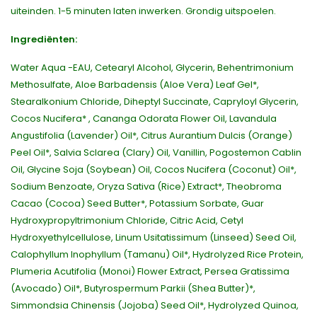
uiteinden. 1-5 minuten laten inwerken. Grondig uitspoelen.
Ingrediënten:
Water Aqua -EAU, Cetearyl Alcohol, Glycerin, Behentrimonium
Methosulfate, Aloe Barbadensis (Aloe Vera) Leaf Gel*,
Stearalkonium Chloride, Diheptyl Succinate, Capryloyl Glycerin,
Cocos Nucifera* , Cananga Odorata Flower Oil, Lavandula
Angustifolia (Lavender) Oil*, Citrus Aurantium Dulcis (Orange)
Peel Oil*, Salvia Sclarea (Clary) Oil, Vanillin, Pogostemon Cablin
Oil, Glycine Soja (Soybean) Oil, Cocos Nucifera (Coconut) Oil*,
Sodium Benzoate, Oryza Sativa (Rice) Extract*, Theobroma
Cacao (Cocoa) Seed Butter*, Potassium Sorbate, Guar
Hydroxypropyltrimonium Chloride, Citric Acid, Cetyl
Hydroxyethylcellulose, Linum Usitatissimum (Linseed) Seed Oil,
Calophyllum Inophyllum (Tamanu) Oil*, Hydrolyzed Rice Protein,
Plumeria Acutifolia (Monoi) Flower Extract, Persea Gratissima
(Avocado) Oil*, Butyrospermum Parkii (Shea Butter)*,
Simmondsia Chinensis (Jojoba) Seed Oil*, Hydrolyzed Quinoa,