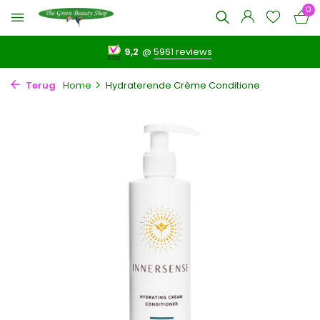
0
9,2
@
5961 reviews
Terug
Home
Hydraterende Crème Conditione