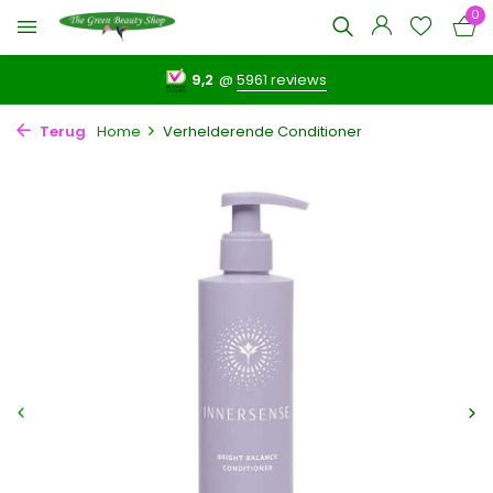
0
9,2
@
5961 reviews
Terug
Home
Verhelderende Conditioner