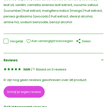
leaf oil, vanillin, camellia sinensis leaf extract, cucumis sativus
(cucumber) fruit extract, mangifera indica (mango) fruit extract,
persea gratissima (avocado) fruit extract, stearyl alcohol,
amine hcl, sodium benzoate, benzyl alcohol
Aan verlanglijst toevoegen
Vergelijk
Delen
Reviews
NAN
/
Based on 0 reviews
5
Er zijn nog geen reviews geschreven over dit product..
Schrijf je eigen review