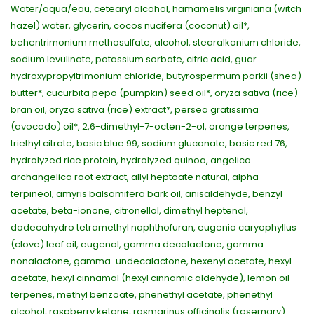
Water/aqua/eau, cetearyl alcohol, hamamelis virginiana (witch
hazel) water, glycerin, cocos nucifera (coconut) oil*,
behentrimonium methosulfate, alcohol, stearalkonium chloride,
sodium levulinate, potassium sorbate, citric acid, guar
hydroxypropyltrimonium chloride, butyrospermum parkii (shea)
butter*, cucurbita pepo (pumpkin) seed oil*, oryza sativa (rice)
bran oil, oryza sativa (rice) extract*, persea gratissima
(avocado) oil*, 2,6-dimethyl-7-octen-2-ol, orange terpenes,
triethyl citrate, basic blue 99, sodium gluconate, basic red 76,
hydrolyzed rice protein, hydrolyzed quinoa, angelica
archangelica root extract, allyl heptoate natural, alpha-
terpineol, amyris balsamifera bark oil, anisaldehyde, benzyl
acetate, beta-ionone, citronellol, dimethyl heptenal,
dodecahydro tetramethyl naphthofuran, eugenia caryophyllus
(clove) leaf oil, eugenol, gamma decalactone, gamma
nonalactone, gamma-undecalactone, hexenyl acetate, hexyl
acetate, hexyl cinnamal (hexyl cinnamic aldehyde), lemon oil
terpenes, methyl benzoate, phenethyl acetate, phenethyl
alcohol, raspberry ketone, rosmarinus officinalis (rosemary)