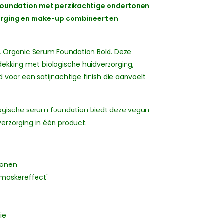
 foundation met perzikachtige ondertonen
orging en make-up combineert en
IKA Organic Serum Foundation Bold. Deze
kking met biologische huidverzorging,
 voor een satijnachtige finish die aanvoelt
iologische serum foundation biedt deze vegan
erzorging in één product.
tonen
'maskereffect'
ie