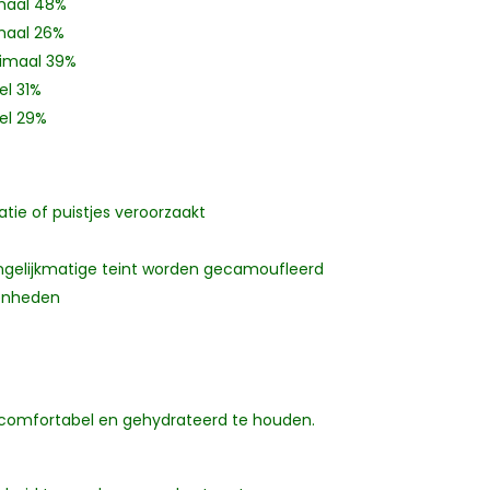
maal 48%
maal 26%
ximaal 39%
el 31%
wel 29%
tie of puistjes veroorzaakt
ngelijkmatige teint worden gecamoufleerd
fenheden
d comfortabel en gehydrateerd te houden.