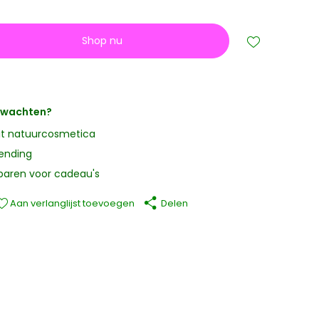
Shop nu
erwachten?
it natuurcosmetica
zending
paren voor cadeau's
Aan verlanglijst toevoegen
Delen