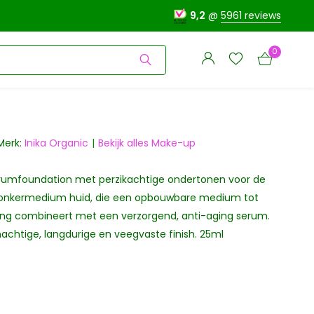
9,2
@
5961 reviews
0
Merk:
Inika Organic
Bekijk alles Make-up
erumfoundation met perzikachtige ondertonen voor de
Account
Account
aanmaken
onkermedium huid, die een opbouwbare medium tot
aanmaken
king combineert met een verzorgend, anti-aging serum.
nachtige, langdurige en veegvaste finish. 25ml