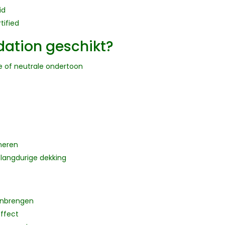
id
ified
dation geschikt?
 of neutrale ondertoon
neren
t langdurige dekking
aanbrengen
effect