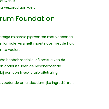
bouwen is
ag verzorgd aanvoelt
erum Foundation
aardige minerale pigmenten met voedende
De formule versmelt moeiteloos met de huid
n te voelen.
sche baobabzaadolie, afkomstig van de
nten ondersteunen de beschermende
 aan een frisse, vitale uitstraling.
 voedende en antioxidantrijke ingrediënten