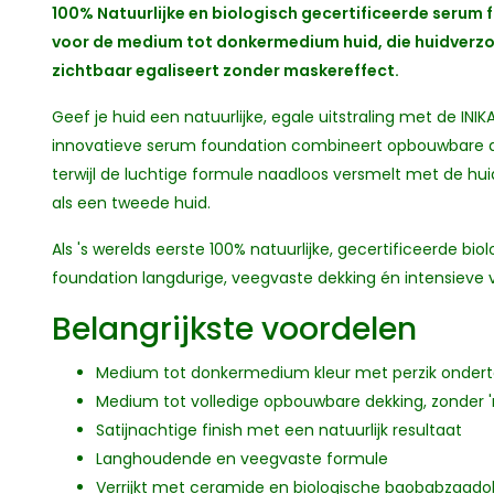
100% Natuurlijke en biologisch gecertificeerde serum
voor de medium tot donkermedium huid, die huidverz
zichtbaar egaliseert zonder maskereffect.
Geef je huid een natuurlijke, egale uitstraling met de IN
innovatieve serum foundation combineert opbouwbare de
terwijl de luchtige formule naadloos versmelt met de huid
als een tweede huid.
Als 's werelds eerste 100% natuurlijke, gecertificeerde b
foundation langdurige, veegvaste dekking én intensieve v
Belangrijkste voordelen
Medium tot donkermedium kleur met perzik onder
Medium tot volledige opbouwbare dekking, zonder 
Satijnachtige finish met een natuurlijk resultaat
Langhoudende en veegvaste formule
Verrijkt met ceramide en biologische baobabzaadol