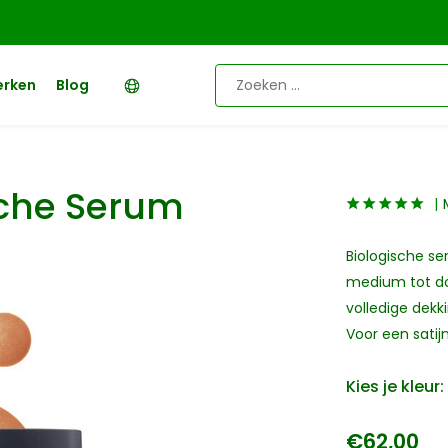
erken
Blog
sche Serum
Biologische s
medium tot d
volledige dek
Voor een satij
Kies je kleur:
€62,00