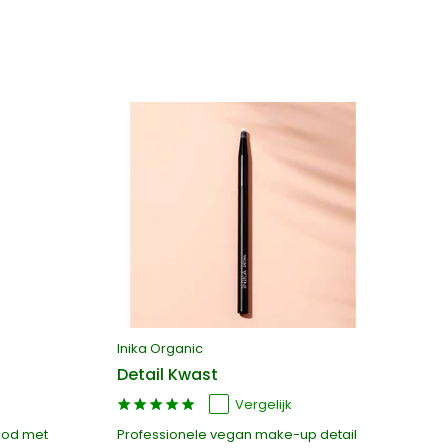
Inika Organic
In
Detail Kwast
O
Vergelijk
lood met
Professionele vegan make-up detail
10