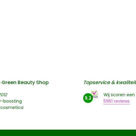
 Green Beauty Shop
Topservice & kwalitei
2012
Wij scoren een
9,2
y-boosting
5961 reviews
rcosmetica