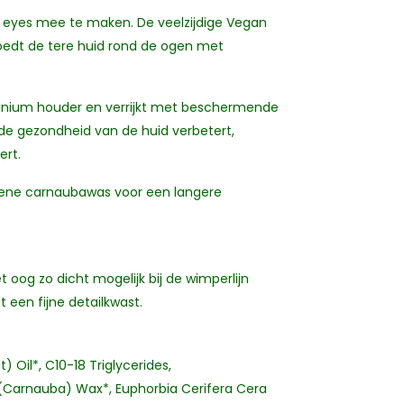
 eyes mee te maken. De veelzijdige Vegan
voedt de tere huid rond de ogen met
uminium houder en verrijkt met beschermende
 de gezondheid van de huid verbetert,
ert.
rgene carnaubawas voor een langere
 oog zo dicht mogelijk bij de wimperlijn
een fijne detailkwast.
 Oil*, C10-18 Triglycerides,
 (Carnauba) Wax*, Euphorbia Cerifera Cera