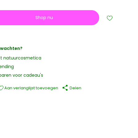
Shop nu
erwachten?
it natuurcosmetica
zending
paren voor cadeau's
Aan verlanglijst toevoegen
Delen