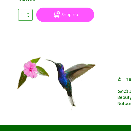
Shop nu
© The
Sinds 
Beaut
Natuu