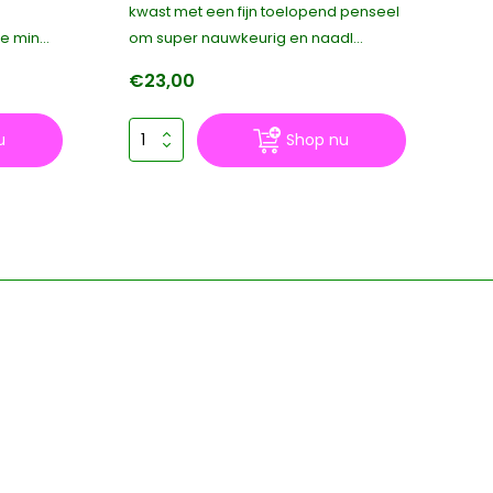
kwast met een fijn toelopend penseel
een
 min...
om super nauwkeurig en naadl...
ge
€23,00
€
u
Shop nu