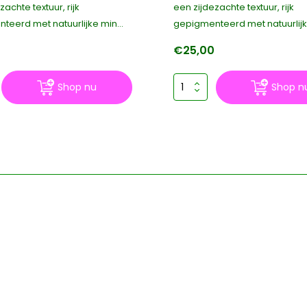
zachte textuur, rijk
een zijdezachte textuur, rijk
teerd met natuurlijke min...
gepigmenteerd met natuurlijke
0
€25,00
Shop nu
Shop n