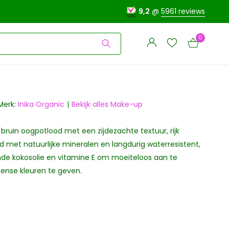
9,2
@
5961 reviews
0
Merk:
Inika Organic
Bekijk alles Make-up
k bruin oogpotlood met een zijdezachte textuur, rijk
Account
Account
aanmaken
met natuurlijke mineralen en langdurig waterresistent,
aanmaken
de kokosolie en vitamine E om moeiteloos aan te
ense kleuren te geven.