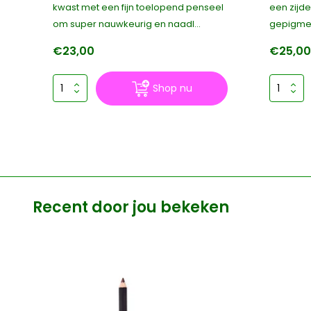
kwast met een fijn toelopend penseel
een zijde
.
om super nauwkeurig en naadl...
gepigmen
€23,00
€25,0
Shop nu
Recent door jou bekeken