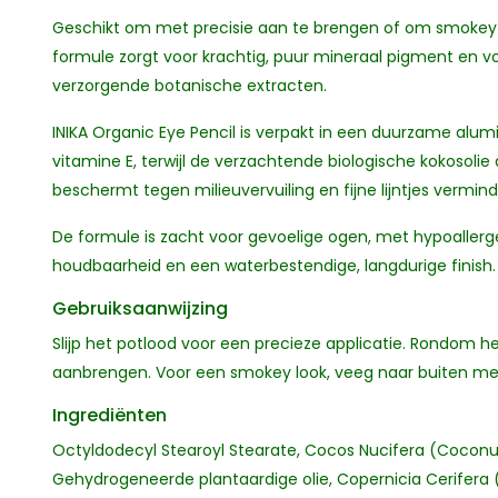
Geschikt om met precisie aan te brengen of om smokey
formule zorgt voor krachtig, puur mineraal pigment en 
verzorgende botanische extracten.
INIKA Organic Eye Pencil is verpakt in een duurzame al
vitamine E, terwijl de verzachtende biologische kokosolie
beschermt tegen milieuvervuiling en fijne lijntjes vermind
De formule is zacht voor gevoelige ogen, met hypoalle
houdbaarheid en een waterbestendige, langdurige finish.
Gebruiksaanwijzing
Slijp het potlood voor een precieze applicatie. Rondom het
aanbrengen. Voor een smokey look, veeg naar buiten met 
Ingrediënten
Octyldodecyl Stearoyl Stearate, Cocos Nucifera (Coconut)
Gehydrogeneerde plantaardige olie, Copernicia Cerifera