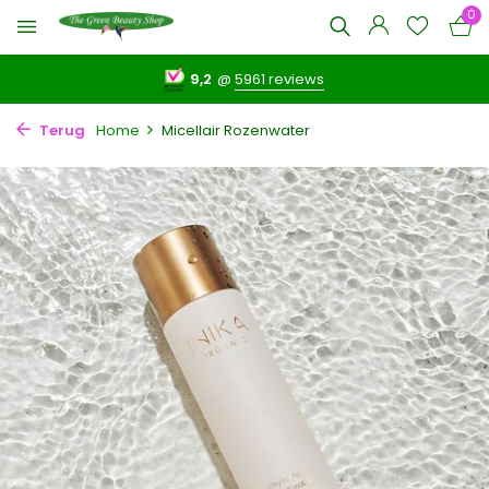
0
9,2
@
5961 reviews
Terug
Home
Micellair Rozenwater