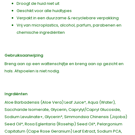
Droogt de huid niet uit
Geschikt voor alle huidtypes
Verpakt in een duurzame & recyclebare verpakking
Vrij van microplastics, alcohol, parfum, parabenen en
chemische ingrediënten
Gebruiksaanwijzing
Breng aan op een wattenschijfje en breng aan op gezicht en
hals. Afspoelen is niet nodig.
Ingrdiënten
Aloe Barbadensis (Aloe Vera) Leaf Juice*, Aqua (Water),
Saccharide Isomerate, Glycerin, Caprylyl/Capryl Glucoside,
Sodium Levulinate+, Glycerin*, Simmondsia Chinensis (Jojoba)
Seed Oil*, Rosa Eglentaria (Rosehip) Seed Oil*, Pelargonium
Capitatum (Cape Rose Geranium) Leaf Extract, Sodium PCA,