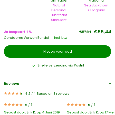
Glijmiddel
Fragonia
Natural
Sea Buckthorn
Personal
+ Fragonia
Lubrifcant
Stimulant
€55,44
Je bespaart 4%
€57,84
Condooms Verwen Bundel
Incl. btw
Niet op voorraad
Snelle verzending via Postnl
Reviews
4.7
/
Based on 3 reviews
5
5
/
5
/
5
5
Gepost door:
Erik K.
op 4 Juni 2019
Gepost door:
Erik K.
op 17 Mei