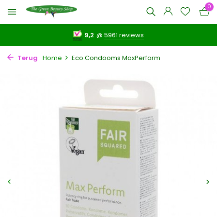
0
9,2
@
5961 reviews
Terug
Home
Eco Condooms MaxPerform