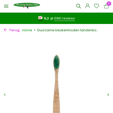
0
9,2
@
5961 reviews
Terug
Home
Duurzame beukenhouten tandenbo...