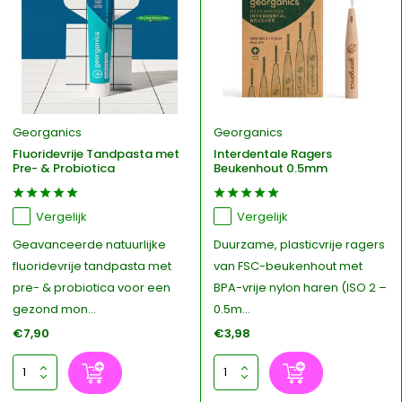
Georganics
Georganics
Fluoridevrije Tandpasta met
Interdentale Ragers
Pre- & Probiotica
Beukenhout 0.5mm
Vergelijk
Vergelijk
Geavanceerde natuurlijke
Duurzame, plasticvrije ragers
fluoridevrije tandpasta met
van FSC-beukenhout met
pre- & probiotica voor een
BPA-vrije nylon haren (ISO 2 –
gezond mon...
0.5m...
€7,90
€3,98