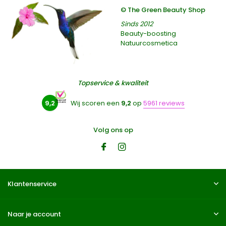
© The Green Beauty Shop
Sinds 2012
Beauty-boosting
Natuurcosmetica
Topservice & kwaliteit
9,2
Wij scoren een
9,2
op
5961 reviews
Volg ons op
Klantenservice
Naar je account