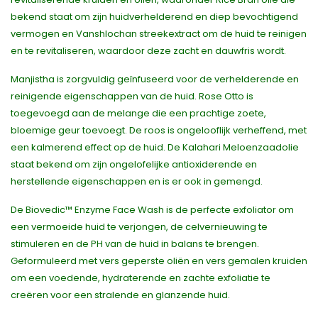
bekend staat om zijn huidverhelderend en diep bevochtigend
vermogen en Vanshlochan streekextract om de huid te reinigen
en te revitaliseren, waardoor deze zacht en dauwfris wordt.
Manjistha is zorgvuldig geïnfuseerd voor de verhelderende en
reinigende eigenschappen van de huid. Rose Otto is
toegevoegd aan de melange die een prachtige zoete,
bloemige geur toevoegt. De roos is ongelooflijk verheffend, met
een kalmerend effect op de huid. De Kalahari Meloenzaadolie
staat bekend om zijn ongelofelijke antioxiderende en
herstellende eigenschappen en is er ook in gemengd.
De Biovedic™ Enzyme Face Wash is de perfecte exfoliator om
een vermoeide huid te verjongen, de celvernieuwing te
stimuleren en de PH van de huid in balans te brengen.
Geformuleerd met vers geperste oliën en vers gemalen kruiden
om een voedende, hydraterende en zachte exfoliatie te
creëren voor een stralende en glanzende huid.