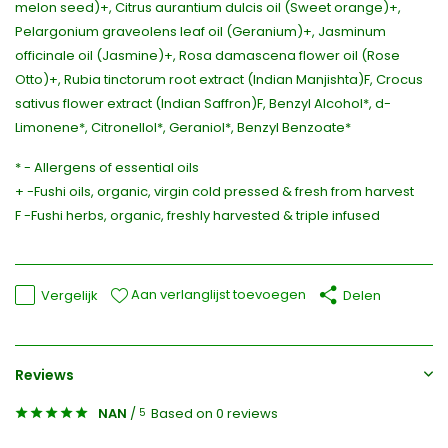
melon seed)+, Citrus aurantium dulcis oil (Sweet orange)+,
Pelargonium graveolens leaf oil (Geranium)+, Jasminum
officinale oil (Jasmine)+, Rosa damascena flower oil (Rose
Otto)+, Rubia tinctorum root extract (Indian Manjishta)F, Crocus
sativus flower extract (Indian Saffron)F, Benzyl Alcohol*, d-
Limonene*, Citronellol*, Geraniol*, Benzyl Benzoate*
* - Allergens of essential oils
+ -Fushi oils, organic, virgin cold pressed & fresh from harvest
F -Fushi herbs, organic, freshly harvested & triple infused
Aan verlanglijst toevoegen
Vergelijk
Delen
Reviews
NAN
/
Based on 0 reviews
5