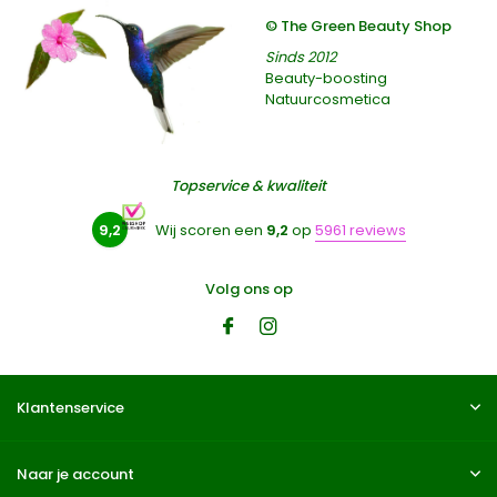
© The Green Beauty Shop
Sinds 2012
Beauty-boosting
Natuurcosmetica
Topservice & kwaliteit
9,2
Wij scoren een
9,2
op
5961 reviews
Volg ons op
Klantenservice
Naar je account