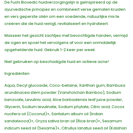
De Fushi Biovedic huidverzorgingslijn is geïnspireerd op de
ayurvedische principes en combineert verse gemalen kruiden
en vers geperste oliën om een voedende, natuurlijke mix te
creëren die de huid reinigt, revitaliseert en hydrateert.
Masseer het gezicht zachtjes met bevochtigde handen, vermijd
de ogen en spoel het vervolgens af voor een onmiddellijk
opgehelderde huid. Gebruik 1-2 keer per week.
Niet gebruiken op beschadigde huid en actieve acne!
Ingrediënten:
Aqua, Decyl glucoside, Coco-betaine, Xanthan gum, Bambusa
arundinacea stem powder (Vansholchan Bamboo), Sodium
benzoate, Levulinic acid, Aloe barbadensis leaf juice powder,
Glycerin, Sodium levulinate, Sodium phytate, Citric acid, Cocos
nucifera oil (Coconut)+, Santalum album oil (Indian
sandalwood)+, Oryza sativa bran oil (Rice bran)+, Sesamum
indicum seed oil (Sesame)+, Citrullus lanatus seed oil (Kalahari