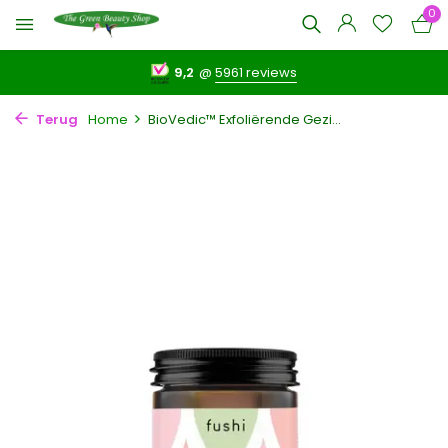
0
9,2
@
5961 reviews
Terug
Home
BioVedic™ Exfoliërende Gezi...