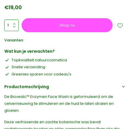
€19,00
Shop nu
Varianten:
Wat kun je verwachten?
Topkwaliteit natuurcosmetica
Snelle verzending
Greenies sparen voor cadeau's
Productomschrijving
De Biovedic™ Enzymen Face Wash is geformuleerd om de
celvernieuwing te stimuleren en de huid te laten stralen en
gloeien.
Deze verfrissende en zachte botanische was bevat
revitaliserende kruiden en oliën, waaronder Rice Bran olie die