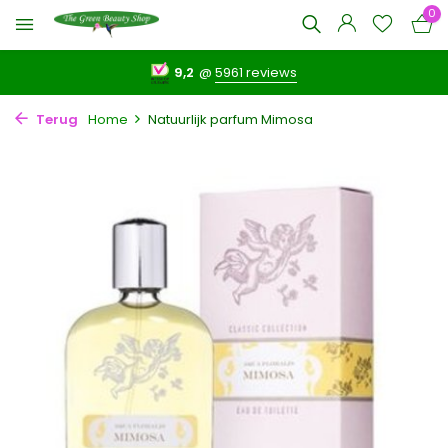
0
9,2
@
5961 reviews
Terug
Home
Natuurlijk parfum Mimosa