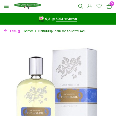
0
9,2
@
5961 reviews
Terug
Home
Natuurlijk eau de toilette Aqu...