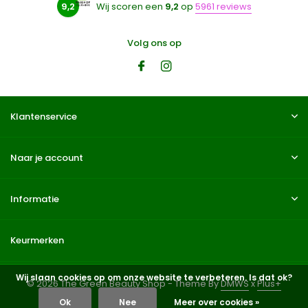
9,2
Wij scoren een
9,2
op
5961 reviews
Volg ons op
Klantenservice
Naar je account
Informatie
Keurmerken
Wij slaan cookies op om onze website te verbeteren. Is dat ok?
© 2026 The Green Beauty Shop - Theme By
DMWS
x
Plus+
Ok
Nee
Meer over cookies »