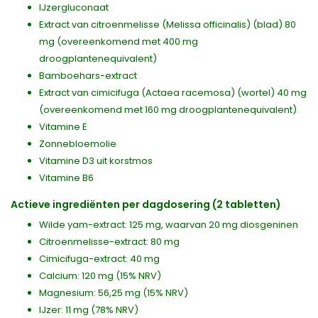
IJzergluconaat
Extract van citroenmelisse (Melissa officinalis) (blad) 80
mg (overeenkomend met 400 mg
droogplantenequivalent)
Bamboehars-extract
Extract van cimicifuga (Actaea racemosa) (wortel) 40 mg
(overeenkomend met 160 mg droogplantenequivalent)
Vitamine E
Zonnebloemolie
Vitamine D3 uit korstmos
Vitamine B6
Actieve ingrediënten per dagdosering (2 tabletten)
Wilde yam-extract: 125 mg, waarvan 20 mg diosgeninen
Citroenmelisse-extract: 80 mg
Cimicifuga-extract: 40 mg
Calcium: 120 mg (15% NRV)
Magnesium: 56,25 mg (15% NRV)
IJzer: 11 mg (78% NRV)