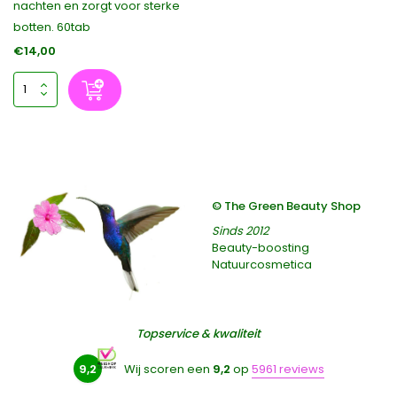
nachten en zorgt voor sterke
botten. 60tab
€14,00
© The Green Beauty Shop
Sinds 2012
Beauty-boosting
Natuurcosmetica
Topservice & kwaliteit
9,2
Wij scoren een
9,2
op
5961 reviews