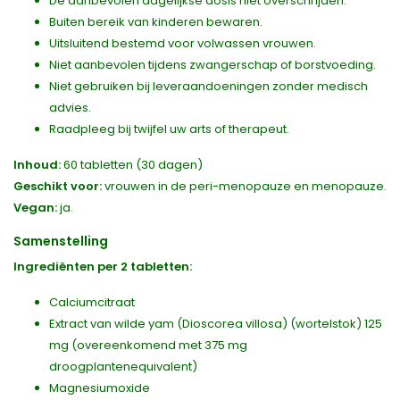
De aanbevolen dagelijkse dosis niet overschrijden.
Buiten bereik van kinderen bewaren.
Uitsluitend bestemd voor volwassen vrouwen.
Niet aanbevolen tijdens zwangerschap of borstvoeding.
Niet gebruiken bij leveraandoeningen zonder medisch
advies.
Raadpleeg bij twijfel uw arts of therapeut.
Inhoud:
60 tabletten (30 dagen)
Geschikt voor:
vrouwen in de peri-menopauze en menopauze.
Vegan:
ja.
Samenstelling
Ingrediënten per 2 tabletten:
Calciumcitraat
Extract van wilde yam (Dioscorea villosa) (wortelstok) 125
mg (overeenkomend met 375 mg
droogplantenequivalent)
Magnesiumoxide