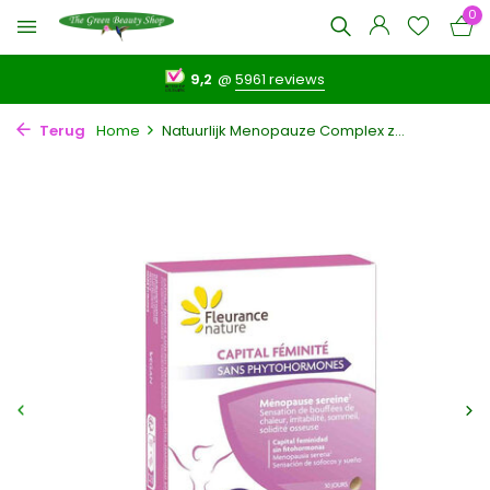
0
9,2
@
5961 reviews
Terug
Home
Natuurlijk Menopauze Complex z...