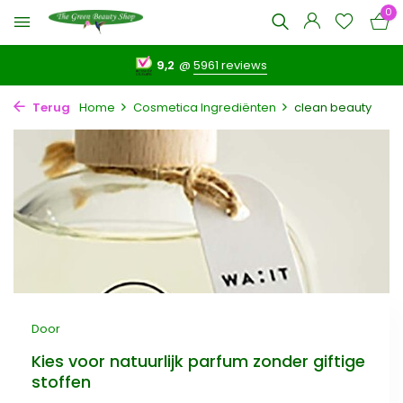
0
9,2
@
5961 reviews
Terug
Home
Cosmetica Ingrediënten
clean beauty
Door
Kies voor natuurlijk parfum zonder giftige
stoffen