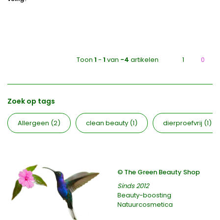
Toon
1
-
1
van
-4
artikelen
1
0
Zoek op tags
Allergeen
(2)
clean beauty
(1)
dierproefvrij
(1)
© The Green Beauty Shop
Sinds 2012
Beauty-boosting
Natuurcosmetica