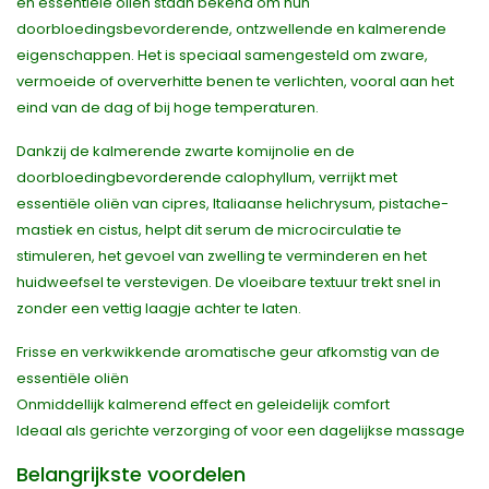
en essentiële oliën staan bekend om hun
doorbloedingsbevorderende, ontzwellende en kalmerende
eigenschappen. Het is speciaal samengesteld om zware,
vermoeide of oververhitte benen te verlichten, vooral aan het
eind van de dag of bij hoge temperaturen.
Dankzij de kalmerende zwarte komijnolie en de
doorbloedingbevorderende calophyllum, verrijkt met
essentiële oliën van cipres, Italiaanse helichrysum, pistache-
mastiek en cistus, helpt dit serum de microcirculatie te
stimuleren, het gevoel van zwelling te verminderen en het
huidweefsel te verstevigen. De vloeibare textuur trekt snel in
zonder een vettig laagje achter te laten.
Frisse en verkwikkende aromatische geur afkomstig van de
essentiële oliën
Onmiddellijk kalmerend effect en geleidelijk comfort
Ideaal als gerichte verzorging of voor een dagelijkse massage
Belangrijkste voordelen