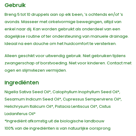
Gebruik
Breng 5 tot 10 druppels aan op elk been, ’s ochtends en/of ’s
avonds. Masseer met cirkelvormige bewegingen, altijd van
enkel naar dij. Kan worden gebruikt als onderdeel van een
dagelijkse routine of ter ondersteuning van manuele drainage.
Ideaal na een douche om het huidcomfort te versterken.
Alleen geschikt voor uitwendig gebruik. Niet gebruiken tijdens
zwangerschap of borstvoeding. Niet voor kinderen. Contact met
ogen en slijmvliezen vermijden.
Ingrediënten
Nigella Sativa Seed Oil*, Calophyllum Inophyllum Seed Oil*,
Sesamum Indicum Seed Oil*, Cupressus Sempervirens Oil*,
Helichrysum Italicum Oil*, Pistacia Lentiscus Oil*, Cistus
Ladaniferus Oil*
*Ingrediënt afkomstig uit de biologische landbouw
100% van de ingrediënten is van natuurlijke oorsprong