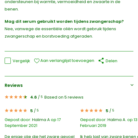
ondersteunen bij warmte, vermoeidheid en zwaarte in de
benen.
Mag dit serum gebruikt worden tijdens zwangerschap?
Nee, vanwege de essentiële oliën wordt gebruik tijdens
zwangerschap en borstvoeding afgeraden.
Aan verlanglijst toevoegen
Vergelijk
Delen
Reviews
4.6
/
Based on 5 reviews
5
5
/
5
/
5
5
Gepost door:
Halima A
op 17
Gepost door:
Halima A.
op 13
September 2021
Februari 2019
De enige olie die het zware gevoel
Ik heb last van zware benen 