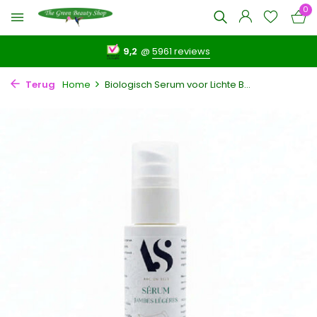
0
9,2
@
5961 reviews
Terug
Home
Biologisch Serum voor Lichte B...