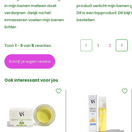
in mijn benen meteen doet
product verlicht mijn benen ge
verdwijnen. Gelijk na het
Dit is een topproduct. Dit blijf 
inmasseren voelen mijn benen
bestellen.
lichter.
Toon
1
-
3
van
5
reacties
1
2
Schrijf je eigen review
Ook interessant voor jou