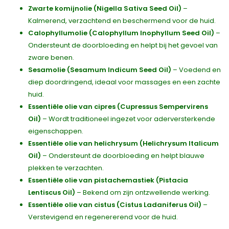
Zwarte komijnolie (Nigella Sativa Seed Oil)
–
Kalmerend, verzachtend en beschermend voor de huid.
Calophyllumolie (Calophyllum Inophyllum Seed Oil)
–
Ondersteunt de doorbloeding en helpt bij het gevoel van
zware benen.
Sesamolie (Sesamum Indicum Seed Oil)
– Voedend en
diep doordringend, ideaal voor massages en een zachte
huid.
Essentiële olie van cipres (Cupressus Sempervirens
Oil)
– Wordt traditioneel ingezet voor aderversterkende
eigenschappen.
Essentiële olie van helichrysum (Helichrysum Italicum
Oil)
– Ondersteunt de doorbloeding en helpt blauwe
plekken te verzachten.
Essentiële olie van pistachemastiek (Pistacia
Lentiscus Oil)
– Bekend om zijn ontzwellende werking.
Essentiële olie van cistus (Cistus Ladaniferus Oil)
–
Verstevigend en regenererend voor de huid.