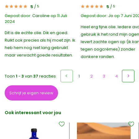
5
/
5
/
5
5
Gepost door:
Caroline
op 11 Juli
Gepost door:
Jo
op 7 Juni 20
2024
Heel erg fijne olie. Iedere a
Dit is de echte olie. Dik en goed.
gebruik ik het rond mijn ogen
Ruikt ook precies als hij moet zijn. Ik
levert zachte ogen op (ik kan
heb hem nog niet lang gebruikt
tegen oogcrèmes) zonder
maar verwacht goede resultaten.
donkere randen.
Toon
1
-
3
van
37
reacties
1
2
3
4
5
Schrijf je eigen review
Ook interessant voor jou