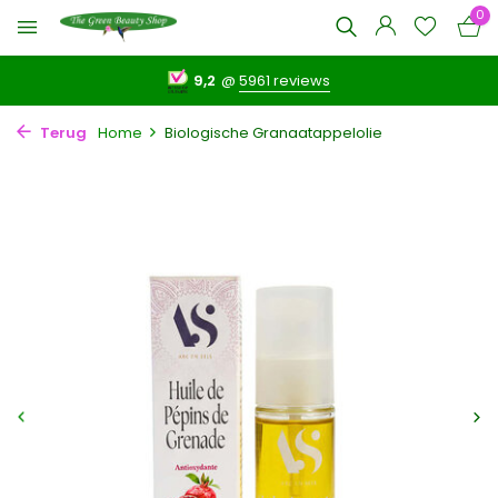
0
9,2
@
5961 reviews
Terug
Home
Biologische Granaatappelolie