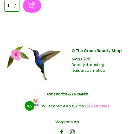
© The Green Beauty Shop
Sinds 2012
Beauty-boosting
Natuurcosmetica
Topservice & kwaliteit
9,2
Wij scoren een
9,2
op
5961 reviews
Volg ons op