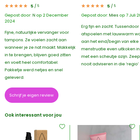
5
/
5
/
5
5
Gepost door:
N
op 2 December
Gepost door:
Mies
op 7 Juli 
2024
Erg fijn en zacht. Tussendoor
Fijne, natuurlijke vervanger voor
afspoelen met lauwwarm wa
tampons. Ze voelen zacht aan
aan het eind/begin van elke
wanneer je ze nat maakt. Makkelijk
menstruatie even uitkoken in
in te brengen, blijven goed zitten
met een scheutje azijn. Zeep
en voelt heel comfortabel.
nooit adviseren in die ‘regio’ 
Pakketje werd netjes en snel
geleverd.
Schrijf je eigen review
Ook interessant voor jou