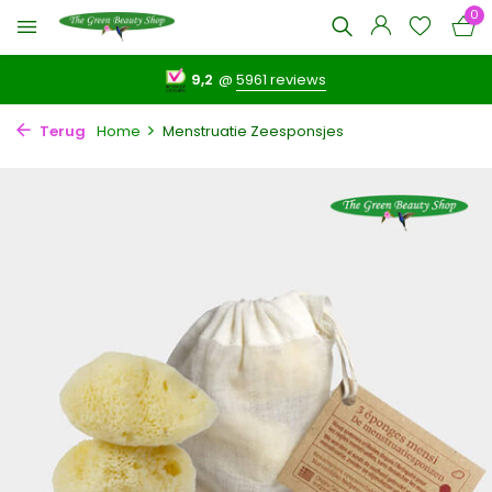
0
9,2
@
5961 reviews
Terug
Home
Menstruatie Zeesponsjes