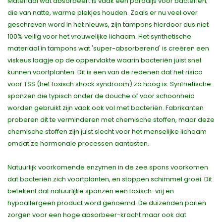
Materiaal wat absorbeert is vaak een paradijs voor bacteriën;
die van natte, warme plekjes houden. Zoals er nu veel over
geschreven word in het nieuws, zijn tampons hierdoor dus niet
100% veilig voor het vrouwelijke lichaam. Het synthetische
materiaal in tampons wat 'super-absorberend' is creëren een
viskeus laagje op de oppervlakte waarin bacteriën juist snel
kunnen voortplanten. Dit is een van de redenen dat het risico
voor TSS (het toxisch shock syndroom) zo hoog is. Synthetische
sponzen die typisch onder de douche of voor schoonheid
worden gebruikt zijn vaak ook vol met bacteriën. Fabrikanten
proberen dit te verminderen met chemische stoffen, maar deze
chemische stoffen zijn juist slecht voor het menselijke lichaam
omdat ze hormonale processen aantasten.
Natuurlijk voorkomende enzymen in de zee spons voorkomen
dat bacteriën zich voortplanten, en stoppen schimmel groei. Dit
betekent dat natuurlijke sponzen een toxisch-vrij en
hypoallergeen product word genoemd. De duizenden poriën
zorgen voor een hoge absorbeer-kracht maar ook dat