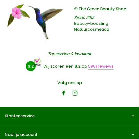
© The Green Beauty Shop
Sinds 2012
Beauty-boosting
Natuurcosmetica
Topservice & kwaliteit
9,2
Wij scoren een
9,2
op
5961 reviews
Volg ons op
Klantenservice
Naar je account