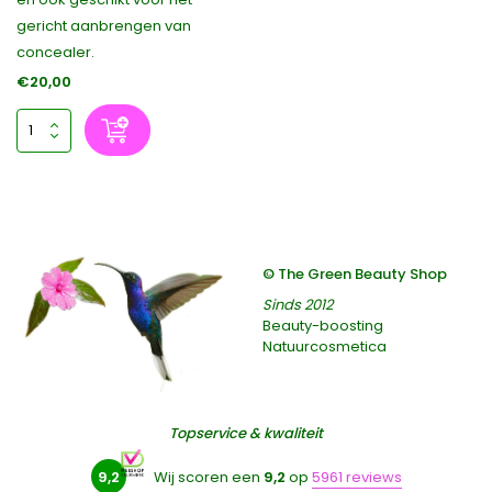
gericht aanbrengen van
concealer.
€20,00
© The Green Beauty Shop
Sinds 2012
Beauty-boosting
Natuurcosmetica
Topservice & kwaliteit
9,2
Wij scoren een
9,2
op
5961 reviews