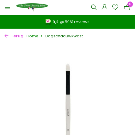
0
9,2
@
5961 reviews
Terug
Home
Oogschaduwkwast