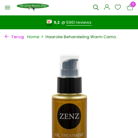
0
9,2
@
5961 reviews
Terug
Home
Haarolie Behandeling Warm Camo...