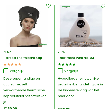
ZENZ
ZENZ
Hairspa Thermische Kap
Treatment Pure No. 03
Vergelijk
Vergelijk
Deze superhandige en
Hypoallergene natuurlijke
duurzame, zelf
proteïne-behandeling die in
verwarmende thermische
de binnenste laag van het
kap versterkt het effect van
haar door...
je...
€180,00
€50,00