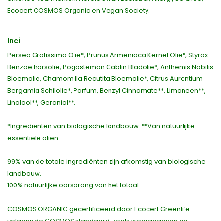
Ecocert COSMOS Organic en Vegan Society.
Inci
Persea Gratissima Olie*, Prunus Armeniaca Kernel Olie*, Styrax
Benzoë harsolie, Pogostemon Cablin Bladolie*, Anthemis Nobilis
Bloemolie, Chamomilla Recutita Bloemolie*, Citrus Aurantium
Bergamia Schilolie*, Parfum, Benzyl Cinnamate**, Limoneen**,
Linalool**, Geraniol**.
*Ingrediënten van biologische landbouw. **Van natuurlijke
essentiële oliën.
99% van de totale ingrediënten zijn afkomstig van biologische
landbouw.
100% natuurlijke oorsprong van het totaal.
COSMOS ORGANIC gecertificeerd door Ecocert Greenlife
volgens de COSMOS standaard, zoals weergegeven op