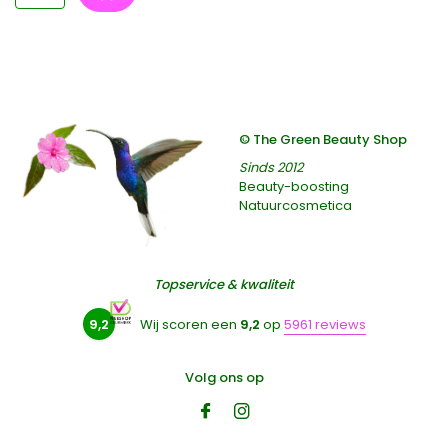
© The Green Beauty Shop
Sinds 2012
Beauty-boosting
Natuurcosmetica
Topservice & kwaliteit
9,2
Wij scoren een
9,2
op
5961 reviews
Volg ons op