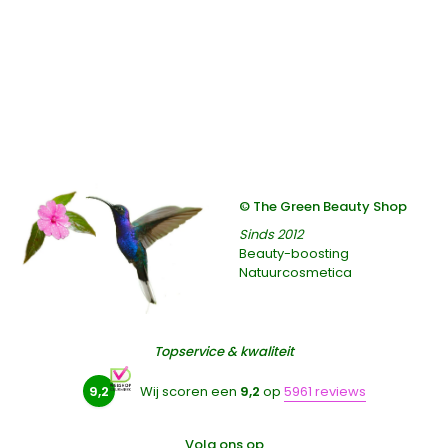
© The Green Beauty Shop
Sinds 2012
Beauty-boosting
Natuurcosmetica
Topservice & kwaliteit
9,2
Wij scoren een
9,2
op
5961 reviews
Volg ons op