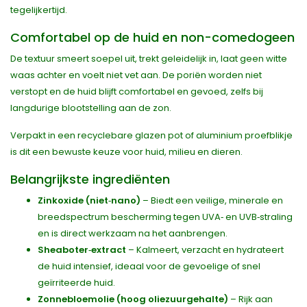
tegelijkertijd.
Comfortabel op de huid en non-comedogeen
De textuur smeert soepel uit, trekt geleidelijk in, laat geen witte
waas achter en voelt niet vet aan. De poriën worden niet
verstopt en de huid blijft comfortabel en gevoed, zelfs bij
langdurige blootstelling aan de zon.
Verpakt in een recyclebare glazen pot of aluminium proefblikje
is dit een bewuste keuze voor huid, milieu en dieren.
Belangrijkste ingrediënten
Zinkoxide (niet‑nano)
– Biedt een veilige, minerale en
breedspectrum bescherming tegen UVA‑ en UVB‑straling
en is direct werkzaam na het aanbrengen.
Sheaboter‑extract
– Kalmeert, verzacht en hydrateert
de huid intensief, ideaal voor de gevoelige of snel
geïrriteerde huid.
Zonnebloemolie (hoog oliezuurgehalte)
– Rijk aan