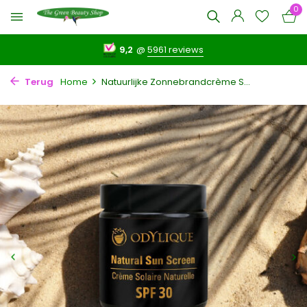
0
9,2
@
5961 reviews
Terug
Home
Natuurlijke Zonnebrandcrème S...