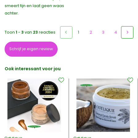
smeert fijn en laat geen waas
achter.
Toon
1
-
3
van
23
reacties
1
2
3
4
5
Schrijf je eigen review
Ook interessant voor jou