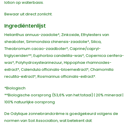
lotion op waterbasis.
Bewaar uit direct zonlicht.
Ingrediëntenlijst
Helianthus annuus-zaadolie*, Zinkoxide, Ethylesters van
sheaboter, Simmondsia chinensis-zaadolie*, Silica,
Theobromum cacao-zaadboter*, Caprine/capryl-
triglyceriden**, Euphorbia candelilla-was*, Copernica cerifera-
was*, Polyhydroxystearinezuur, Hippophae rhamnoides-
extract*, Calendula officinalis-bloemextract*, Chamomilla
recutita-extract*, Rosmarinus officinalis-extract*.
*Biologisch
**Biologische oorsprong (53,6% van het totaal) | 20% mineraal |
100% natuurlijke oorsprong
De Odylique zonnebrandcrème is goedgekeurd volgens de
normen van Soil Association, wat betekent dat: