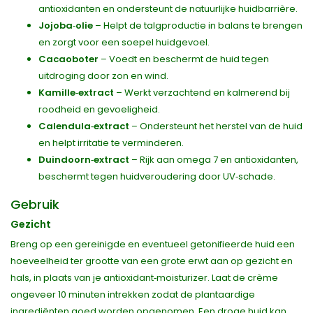
antioxidanten en ondersteunt de natuurlijke huidbarrière.
Jojoba‑olie
– Helpt de talgproductie in balans te brengen
en zorgt voor een soepel huidgevoel.
Cacaoboter
– Voedt en beschermt de huid tegen
uitdroging door zon en wind.
Kamille‑extract
– Werkt verzachtend en kalmerend bij
roodheid en gevoeligheid.
Calendula‑extract
– Ondersteunt het herstel van de huid
en helpt irritatie te verminderen.
Duindoorn‑extract
– Rijk aan omega 7 en antioxidanten,
beschermt tegen huidveroudering door UV‑schade.
Gebruik
Gezicht
Breng op een gereinigde en eventueel getonifieerde huid een
hoeveelheid ter grootte van een grote erwt aan op gezicht en
hals, in plaats van je antioxidant‑moisturizer. Laat de crème
ongeveer 10 minuten intrekken zodat de plantaardige
ingrediënten goed worden opgenomen. Een droge huid kan