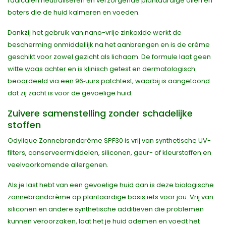
radicalen neutraliseren en verzorgende plantaardige oliën en
boters die de huid kalmeren en voeden.
Dankzij het gebruik van nano-vrije zinkoxide werkt de
bescherming onmiddellijk na het aanbrengen en is de crème
geschikt voor zowel gezicht als lichaam. De formule laat geen
witte waas achter en is klinisch getest en dermatologisch
beoordeeld via een 96‑uurs patchtest, waarbij is aangetoond
dat zij zacht is voor de gevoelige huid.
Zuivere samenstelling zonder schadelijke
stoffen
Odylique Zonnebrandcrème SPF30 is vrij van synthetische UV-
filters, conserveermiddelen, siliconen, geur- of kleurstoffen en
veelvoorkomende allergenen.
Als je last hebt van een gevoelige huid dan is deze biologische
zonnebrandcrème op plantaardige basis iets voor jou. Vrij van
siliconen en andere synthetische additieven die problemen
kunnen veroorzaken, laat het je huid ademen en voedt het