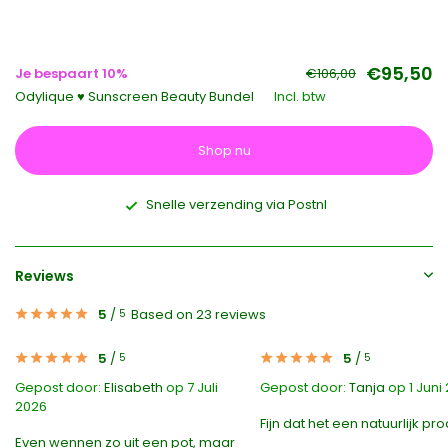
€95,50
Je bespaart 10%
€106,00
Odylique ♥ Sunscreen Beauty Bundel
Incl. btw
Shop nu
Snelle verzending via Postnl
Reviews
5
/
Based on 23 reviews
5
5
/
5
/
5
5
Gepost door:
Elisabeth
op 7 Juli
Gepost door:
Tanja
op 1 Juni
2026
Fijn dat het een natuurlijk pro
Even wennen zo uit een pot, maar