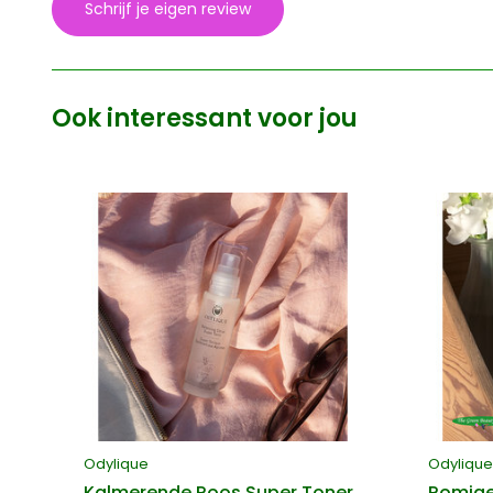
Schrijf je eigen review
Ook interessant voor jou
Odylique
Odylique
Kalmerende Roos Super Toner
Romige