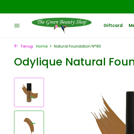
Giftcard
M
Terug
Home
Natural Foundation N°80
Odylique Natural Fou