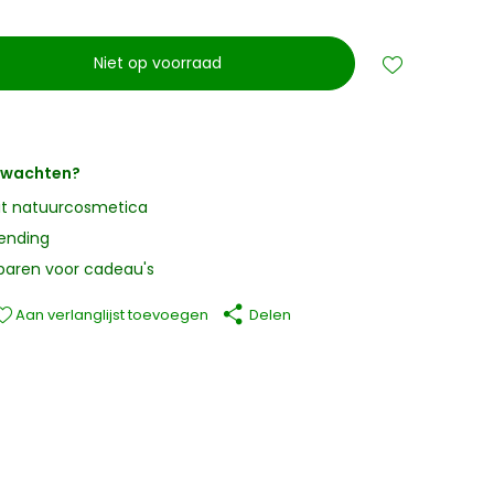
Niet op voorraad
erwachten?
it natuurcosmetica
zending
paren voor cadeau's
Aan verlanglijst toevoegen
Delen