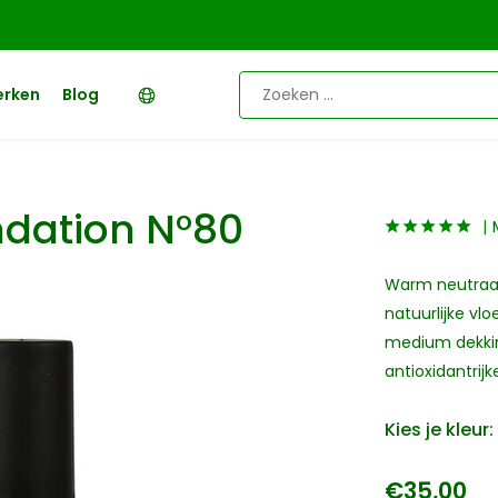
erken
Blog
ndation N°80
Warm neutraal
natuurlijke vl
medium dekking
antioxidantrij
Kies je kleur:
€35,00