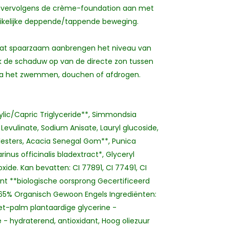
reng vervolgens de crème-foundation aan met
uikelijke deppende/tappende beweging.
dat spaarzaam aanbrengen het niveau van
ek de schaduw op van de directe zon tussen
n na het zwemmen, douchen of afdrogen.
ylic/Capric Triglyceride**, Simmondsia
Levulinate, Sodium Anisate, Lauryl glucoside,
ylesters, Acacia Senegal Gom**, Punica
nus officinalis bladextract*, Glyceryl
ide. Kan bevatten: CI 77891, CI 77491, CI
ënt **biologische oorsprong Gecertificeerd
 65% Organisch Gewoon Engels Ingrediënten:
iet-palm plantaardige glycerine -
e - hydraterend, antioxidant, Hoog oliezuur