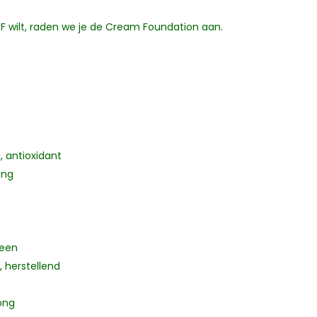
F wilt, raden we je de Cream Foundation aan.
 antioxidant
ong
geen
 herstellend
ong