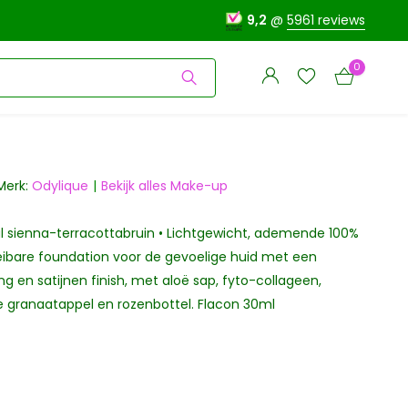
9,2
@
5961 reviews
0
Merk:
Odylique
Bekijk alles Make-up
 sienna-terracottabruin • Lichtgewicht, ademende 100%
Account
Account
aanmaken
oeibare foundation voor de gevoelige huid met een
aanmaken
 en satijnen finish, met aloë sap, fyto-collageen,
ke granaatappel en rozenbottel. Flacon 30ml