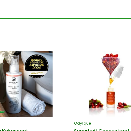
Odylique
 Kokosnoot
Superfruit Concentraat