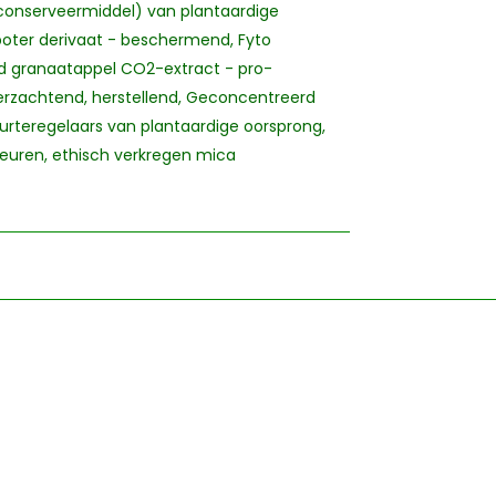
 (conserveermiddel) van plantaardige
boter derivaat - beschermend, Fyto
rd granaatappel CO2-extract - pro-
erzachtend, herstellend, Geconcentreerd
uurteregelaars van plantaardige oorsprong,
leuren, ethisch verkregen mica