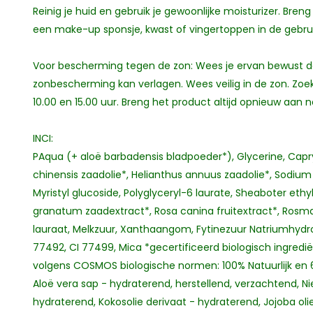
Reinig je huid en gebruik je gewoonlijke moisturizer. B
een make-up sponsje, kwast of vingertoppen in de gebr
Voor bescherming tegen de zon: Wees je ervan bewust 
zonbescherming kan verlagen. Wees veilig in de zon. Zo
10.00 en 15.00 uur. Breng het product altijd opnieuw aa
INCI:
PAqua (+ aloë barbadensis bladpoeder*), Glycerine, Capr
chinensis zaadolie*, Helianthus annuus zaadolie*, Sodium 
Myristyl glucoside, Polyglyceryl-6 laurate, Sheaboter eth
granatum zaadextract*, Rosa canina fruitextract*, Rosmari
lauraat, Melkzuur, Xanthaangom, Fytinezuur Natriumhydrox
77492, CI 77499, Mica *gecertificeerd biologisch ingredi
volgens COSMOS biologische normen: 100% Natuurlijk en
Aloë vera sap - hydraterend, herstellend, verzachtend, N
hydraterend, Kokosolie derivaat - hydraterend, Jojoba oli