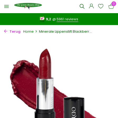
0
9,2
@
5961 reviews
Terug
Home
Minerale Lippenstift Blackberr...