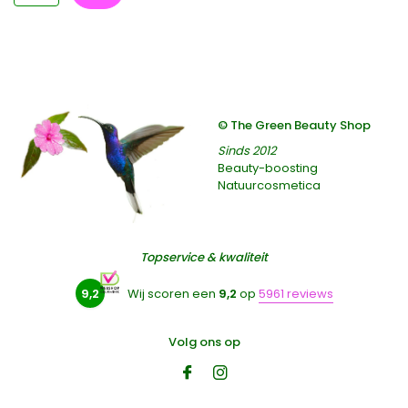
© The Green Beauty Shop
Sinds 2012
Beauty-boosting
Natuurcosmetica
Topservice & kwaliteit
9,2
Wij scoren een
9,2
op
5961 reviews
Volg ons op