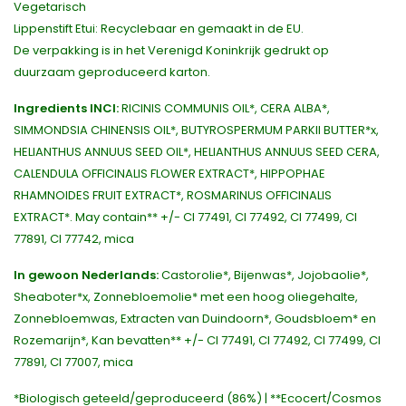
Vegetarisch
Lippenstift Etui: Recyclebaar en gemaakt in de EU.
De verpakking is in het Verenigd Koninkrijk gedrukt op
duurzaam geproduceerd karton.
Ingredients INCI:
RICINIS COMMUNIS OIL*, CERA ALBA*,
SIMMONDSIA CHINENSIS OIL*, BUTYROSPERMUM PARKII BUTTER*x,
HELIANTHUS ANNUUS SEED OIL*, HELIANTHUS ANNUUS SEED CERA,
CALENDULA OFFICINALIS FLOWER EXTRACT*, HIPPOPHAE
RHAMNOIDES FRUIT EXTRACT*, ROSMARINUS OFFICINALIS
EXTRACT*. May contain** +/- CI 77491, CI 77492, CI 77499, CI
77891, CI 77742, mica
In gewoon Nederlands:
Castorolie*, Bijenwas*, Jojobaolie*,
Sheaboter*x, Zonnebloemolie* met een hoog oliegehalte,
Zonnebloemwas, Extracten van Duindoorn*, Goudsbloem* en
Rozemarijn*, Kan bevatten** +/- CI 77491, CI 77492, CI 77499, CI
77891, CI 77007, mica
*Biologisch geteeld/geproduceerd (86%) | **Ecocert/Cosmos