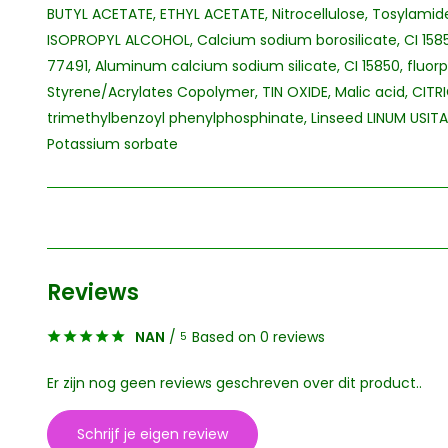
BUTYL ACETATE, ETHYL ACETATE, Nitrocellulose, Tosylamid
ISOPROPYL ALCOHOL, Calcium sodium borosilicate, CI 15850
77491, Aluminum calcium sodium silicate, CI 15850, fluor
Styrene/Acrylates Copolymer, TIN OXIDE, Malic acid, CITRI
trimethylbenzoyl phenylphosphinate, Linseed LINUM USITAT
Potassium sorbate
Reviews
NAN
/
Based on 0 reviews
5
Er zijn nog geen reviews geschreven over dit product..
Schrijf je eigen review