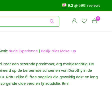
9,2
@
5961 reviews
0
Merk:
Nude Experience
Bekijk alles Make-up
d, met een rozerode parelmoer, erg meisjesachtig. De
Account
Account
aanmaken
pireerd op de beroemde schoenen van Dorothy in de
aanmaken
z. Natuurlijke 6-free nagellak die geweldig dekt en lang
zorgende aloë vera en lijnzaadolie. 9ml