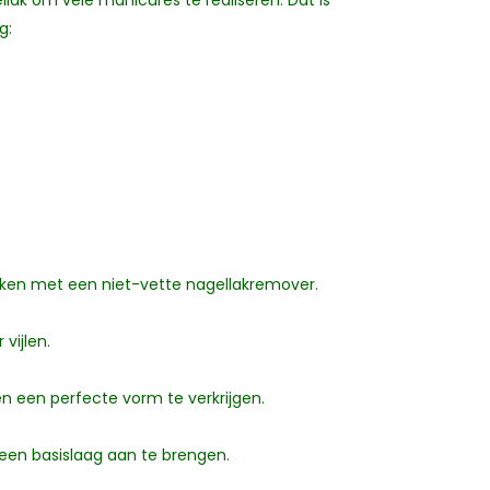
lak om vele manicures te realiseren. Dat is
g:
 maken met een niet-vette nagellakremover.
vijlen.
n een perfecte vorm te verkrijgen.
 een basislaag aan te brengen.