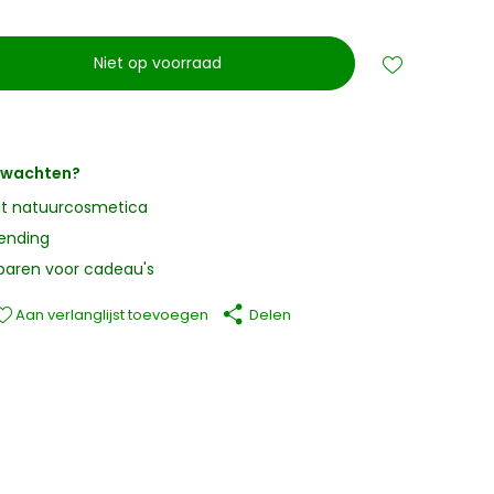
Niet op voorraad
erwachten?
it natuurcosmetica
zending
paren voor cadeau's
Aan verlanglijst toevoegen
Delen