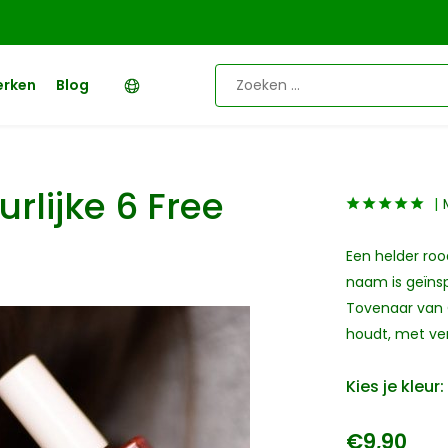
erken
Blog
rlijke 6 Free
Een helder roo
naam is geïns
Tovenaar van O
houdt, met ver
Kies je kleur:
€9,90