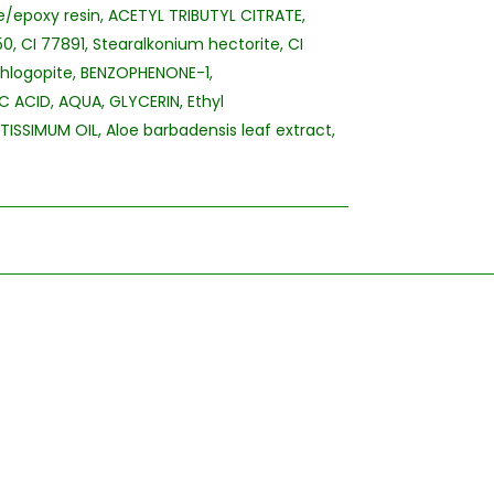
e/epoxy resin, ACETYL TRIBUTYL CITRATE,
, CI 77891, Stearalkonium hectorite, CI
phlogopite, BENZOPHENONE-1,
C ACID, AQUA, GLYCERIN, Ethyl
ISSIMUM OIL, Aloe barbadensis leaf extract,