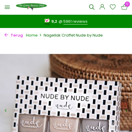
0
9,2
@
5961 reviews
Terug
Home
Nagellak Croffet Nude by Nude