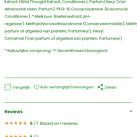
Extract (Wild Thought Extract, Conditioner); Parfum/Geur (Van
etherische oliën, Parfum); PEG-15 Cocopolyamine (Kokosnoot,
Conditioner); * Melkzuur (bietenextract, pH-
regelaar); Methylchloroisothiazolinone (Conserveermiddel); Methy
parfum of afgeleid van planten, Parfumeur); Hexyl
Cinnamal (Van parfum of afgeleid van planten, Parfumeur)
* Natuurlijke oorsprong; ** Gecertificeerd biologisch
Aan verlanglijst toevoegen
Vergelijk
Delen
Reviews
5
/
Based on 1 reviews
5
5
/
5