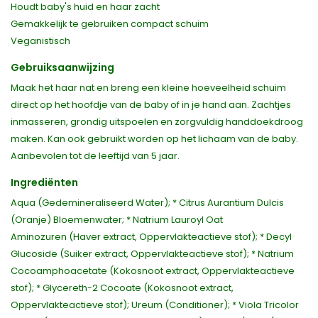
Houdt baby's huid en haar zacht
Gemakkelijk te gebruiken compact schuim
Veganistisch
Gebruiksaanwijzing
Maak het haar nat en breng een kleine hoeveelheid schuim
direct op het hoofdje van de baby of in je hand aan. Zachtjes
inmasseren, grondig uitspoelen en zorgvuldig handdoekdroog
maken. Kan ook gebruikt worden op het lichaam van de baby.
Aanbevolen tot de leeftijd van 5 jaar.
Ingrediënten
Aqua (Gedemineraliseerd Water); * Citrus Aurantium Dulcis
(Oranje) Bloemenwater; * Natrium Lauroyl Oat
Aminozuren (Haver extract, Oppervlakteactieve stof); * Decyl
Glucoside (Suiker extract, Oppervlakteactieve stof); * Natrium
Cocoamphoacetate (Kokosnoot extract, Oppervlakteactieve
stof); * Glycereth-2 Cocoate (Kokosnoot extract,
Oppervlakteactieve stof); Ureum (Conditioner); * Viola Tricolor