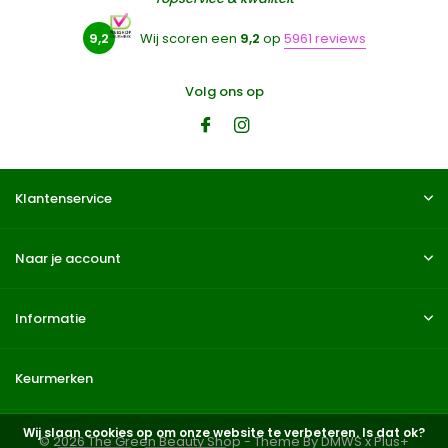
9,2
Wij scoren een
9,2
op
5961 reviews
Volg ons op
Klantenservice
Naar je account
Informatie
Keurmerken
Wij slaan cookies op om onze website te verbeteren. Is dat ok?
© 2026 The Green Beauty Shop - Theme By
DMWS
x
Plus+