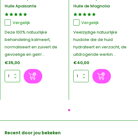
Huile Apaisante
Huile de Magnolia
Vergelijk
Vergelijk
Deze 100% natuurlijke
Veelzijdige natuurlijke
behandeling kalmeert,
huidolie die de huid
normaliseert en zuivert de
hydrateert en verzacht, de
gevoelige en geïrr...
uitdrogende werkin...
€35,00
€40,00
Recent door jou bekeken