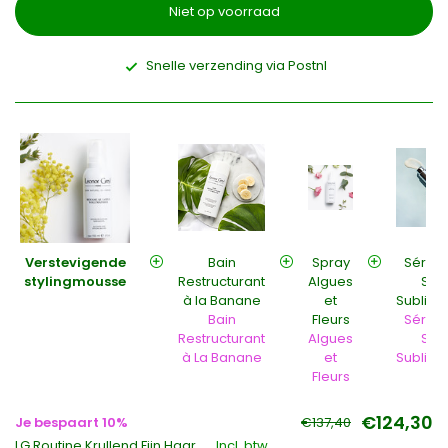
Niet op voorraad
Snelle verzending via Postnl
Verstevigende
Bain
Spray
Sérum
stylingmousse
Restructurant
Algues
Soi
à la Banane
et
Sublima
Bain
Fleurs
Sérum
Restructurant
Algues
Soi
à La Banane
et
Sublima
Fleurs
€124,30
Je bespaart 10%
€137,40
LG Routine Krullend Fijn Haar
Incl. btw