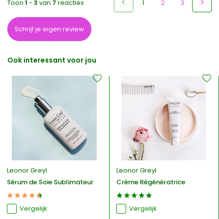
Toon
1
-
3
van
7
reacties
1
2
3
Schrijf je eigen review
Ook interessant voor jou
Leonor Greyl
Leonor Greyl
Sérum de Soie Sublimateur
Crème Régénératrice
Vergelijk
Vergelijk