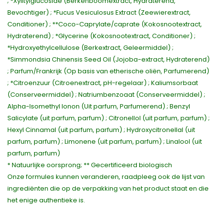
; *Xylitylglucoside (Berkenboomextract, Hydraterend,
Bevochtiger) ; *Fucus Vesiculosus Extract (Zeewierextract,
Conditioner) ; **Coco-Caprylate/caprate (Kokosnootextract,
Hydraterend) ; *Glycerine (Kokosnootextract, Conditioner) ;
*Hydroxyethylcellulose (Berkextract, Geleermiddel) ;
*Simmondsia Chinensis Seed Oil (Jojoba-extract, Hydraterend)
; Parfum/Frankrijk (Op basis van etherische oliën, Parfumerend)
; *Citroenzuur (Citroenextract, pH-regelaar) ; Kaliumsorbaat
(Conserveermiddel) ; Natriumbenzoaat (Conserveermiddel) ;
Alpha-Isomethyl Ionon (Uit parfum, Parfumerend) ; Benzyl
Salicylate (uit parfum, parfum) ; Citronellol (uit parfum, parfum) ;
Hexyl Cinnamal (uit parfum, parfum) ; Hydroxycitronellal (uit
parfum, parfum) ; Limonene (uit parfum, parfum) ; Linalool (uit
parfum, parfum)
* Natuurlijke oorsprong; ** Gecertificeerd biologisch
Onze formules kunnen veranderen, raadpleeg ook de lijst van
ingrediënten die op de verpakking van het product staat en die
het enige authentieke is.