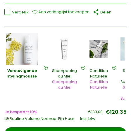
Aan verlanglijst toevoegen
Vergelijk
Delen
Verstevigende
Shampooing
Condition
Sér
stylingmousse
au Miel
Naturelle
S
Shampooing
Condition
Subli
au Miel
Naturelle
Sér
S
Subli
€120,35
Je bespaart 10%
€133,00
LG Routine Volume Normaal Fijn Haar
Incl. btw