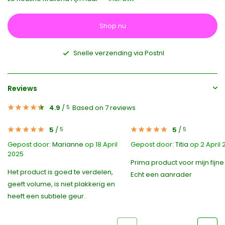
Shop nu
Snelle verzending via Postnl
Reviews
4.9
/
Based on 7 reviews
5
5
/
5
/
5
5
Gepost door:
Marianne
op 18 April
Gepost door:
Titia
op 2 April
2025
Prima product voor mijn fijne
Het product is goed te verdelen,
Echt een aanrader
geeft volume, is niet plakkerig en
heeft een subtiele geur.