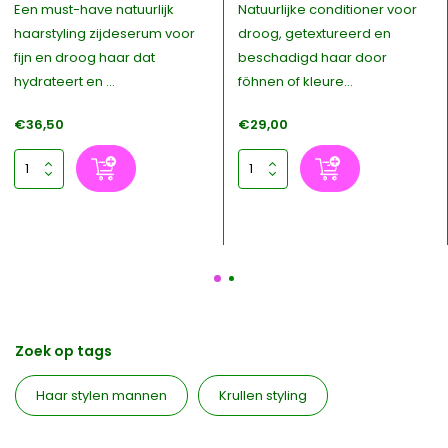
Een must-have natuurlijk
Natuurlijke conditioner voor
haarstyling zijdeserum voor
droog, getextureerd en
fijn en droog haar dat
beschadigd haar door
hydrateert en ...
föhnen of kleure...
€36,50
€29,00
Zoek op tags
Haar stylen mannen
Krullen styling