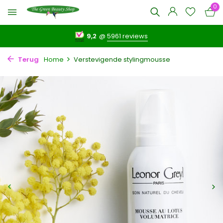
0
9,2
@
5961 reviews
Terug
Home
Verstevigende stylingmousse