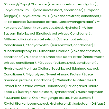
*Caprylyl/Capryl Glucoside (kokosnootextract, emulgator) ;
Polyquaternium-11 (kokosnootextract, conditioner) ; Propaan
(drijfgas) ; Polyquaternium-4 (kokosnootextract, conditioner) ;
1,2 Hexaandiol (Kokosnoot extract, Conserveringsmiddel) ; **
Kokosnoot Alkaan (Kokosnoot extract, Hydrater) ; *Allium
Sativum Bulb Extract (Knoflook bol extract, Conditioner) ;
*Althaea officinalis wortel extract (Althea noot extract,
Conditioner) ; *Anhydroxylitol (suikerextract, conditioner) ;
*Cocamidopropyl PG-Dimonium Chloride (kokosnoot extract,
conditioner) ; *Cochlearia Armoracia Root Extract (mierikswortel
extract, conditioner) ; *Glucose (suikerextract, conditioner) ;
*Hydrolyzed Moringa Oleifera Seed Extract (Moringa extract,
Conditioner) ; *Hydrolyzed Sweet Almond Protein (Zoete
amandel proteïne, Conditioner) ; *Nelumbo Nucifera Seed
Extract (Lotus zaad extract, Conditioner) ; *Pongamia Glabra
Seed Oil (Karanja zaad extract, Hydraterend) ; *Schinziophyton
Rautanenii Kernel Olie (Mongongo extract, Hydraterend) ;
*Xylitol (Berkenboomextract, Hydraterend) ; Isobutaan (Drijfgas)