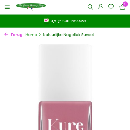
0
9,2
@
5961 reviews
Terug
Home
Natuurlijke Nagellak Sunset