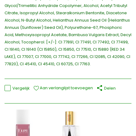
Glycol/Trimellitic Anhydride Copolymer, Alcohol, Acetyl Tributyl
Citrate, Isopropyl Alcohol, Stearalkonium Bentonite, Diacetone
Alcohol, N-Butyl Alcohol, Helianthus Annuus Seed Oil (Helianthus
Annuus (Sunflower) Seed Oil), Polyurethane-67, Phosphoric
Acid, Methoxyisopropyl Acetate, Bambusa Vulgaris Extract, Decyl
Alcohol, Tocopherol. [+/-]: CI 77891, CI 77491, CI 77492, CI 77499,
CI 19140, CI 19140 (CI 15850), CI 15850, CI 77510, CI 15880 (RED 34
LAKE), CI 77007, CI 77000, CI 77742, CI 77266, CI 12085, CI 42090, CI
77820), CI 45410, CI 45410, CI 60725, CI 77163.
Aan verlanglijst toevoegen
Vergelijk
Delen