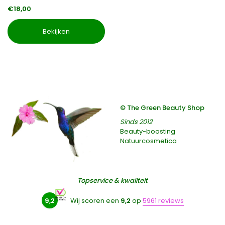
€18,00
Bekijken
© The Green Beauty Shop
Sinds 2012
Beauty-boosting
Natuurcosmetica
Topservice & kwaliteit
9,2
Wij scoren een
9,2
op
5961 reviews