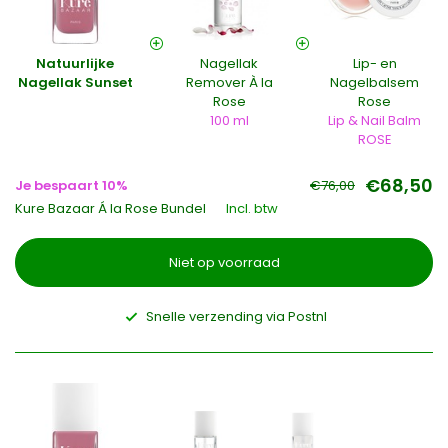
Natuurlijke
Nagellak
Lip- en
Nagellak Sunset
Remover À la
Nagelbalsem
Rose
Rose
100 ml
Lip & Nail Balm
ROSE
€68,50
Je bespaart 10%
€76,00
Kure Bazaar Á la Rose Bundel
Incl. btw
Niet op voorraad
Snelle verzending via Postnl