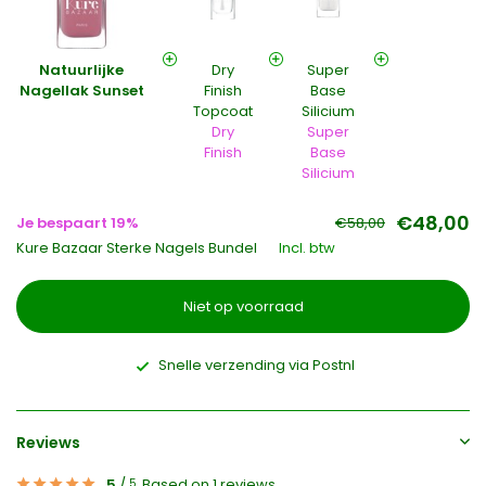
Natuurlijke
Dry
Super
Nagellak Sunset
Finish
Base
Topcoat
Silicium
Dry
Super
Finish
Base
Silicium
€48,00
Je bespaart 19%
€58,00
Kure Bazaar Sterke Nagels Bundel
Incl. btw
Niet op voorraad
Snelle verzending via Postnl
Reviews
5
/
Based on 1 reviews
5