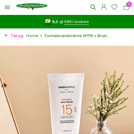
0
9,2
@
5961 reviews
Terug
Home
Zonnebrandcrème SPF15 + Bruin...