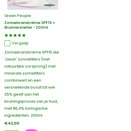
Green People
Zonnebrandcrème SPF15 +
Bruinversneller • 200ml
Vergelijk
Zonnebrandcrème SPF15 die
'clean' zonnefilters (niet
natuurlijke oorsprong) met
minerale zonnefilters
combineert en een
versnellende boost tot wel
25% geeft aan het
bruiningsproces van je huid,
met 86,4% biologische
ingrediënten. 200ml
€42,00