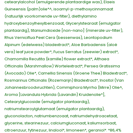
cetearylalcohol (emulgerende plantaardige was), Elaeis
Guineensis (palm)olie*^, isoamyl-p-methoxycinnamaat
(natuurlijk voorkomende uv-filter), diethylamino
hydroxybenzoylhexylbenzoaat, Glycerylstearaat (emulgator
plantaardig), titaniumdioxide [non-nano] (minerale uv-filter),
Rhus Verniciflua Peel Cera (bessenwas), Leontopodium
Alpinum (edelweiss) bladextract*, Aloe Barbadensis (aloë
vera) leaf juice powder*, Fucus Serratus (zeewier) extract*,
Chamomilla Recutita (kamille) flower extract*, Althaea
Officinalis (Marshmallow) Wortelextract*, Persea Gratissima
(Avocado) Olie*, Camellia Sinensis (Groene Thee) Bladextract*,
Rosmarinus Officinalis (Rozemarijn) Bladextract*, Inositol (Van
Johannesbroodvruchten), Commiphora Myrrha (Mirre) Olie^,
Aroma [Lavandula Hybrida (Lavandin) Kruidenolie*],
Cetearylglucoside (emulgator plantaardig),
natriumstearoylglutamaat (emulgator plantaardig),
gluconolacton, natriumbenzoaat, natriumdehydroacetaat,
glycerine, stearinezuur, calciumgluconaat, kaliumsorbaat,
citroenzuur, fytinezuur, linalool*, limoneen*, geraniol*. *86,4%