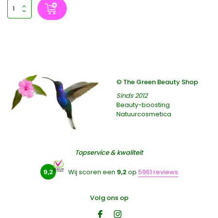
© The Green Beauty Shop
Sinds 2012
Beauty-boosting
Natuurcosmetica
Topservice & kwaliteit
9,2
Wij scoren een
9,2
op
5961 reviews
Volg ons op