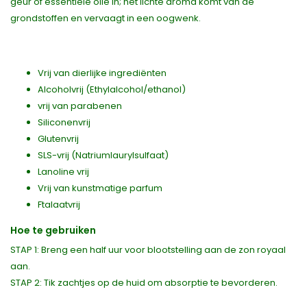
geur of essentiële olie in; het lichte aroma komt van de
grondstoffen en vervaagt in een oogwenk.
Vrij van dierlijke ingrediënten
Alcoholvrij (Ethylalcohol/ethanol)
vrij van parabenen
Siliconenvrij
Glutenvrij
SLS-vrij (Natriumlaurylsulfaat)
Lanoline vrij
Vrij van kunstmatige parfum
Ftalaatvrij
Hoe te gebruiken
STAP 1: Breng een half uur voor blootstelling aan de zon royaal
aan.
STAP 2: Tik zachtjes op de huid om absorptie te bevorderen.