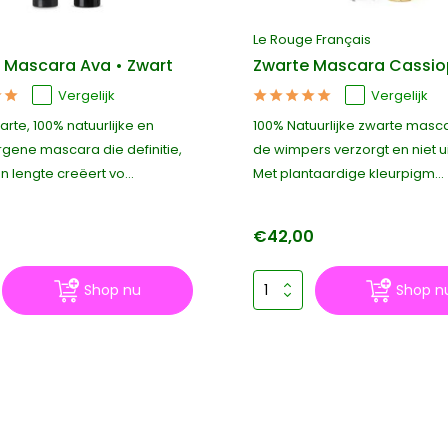
Le Rouge Français
l Mascara Ava • Zwart
Zwarte Mascara Cassi
Vergelijk
Vergelijk
arte, 100% natuurlijke en
100% Natuurlijke zwarte masc
rgene mascara die definitie,
de wimpers verzorgt en niet ui
 lengte creëert vo...
Met plantaardige kleurpigm...
0
€42,00
Shop nu
Shop n