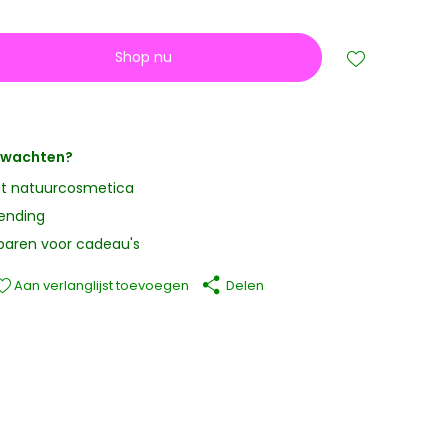
Shop nu
erwachten?
it natuurcosmetica
zending
paren voor cadeau's
Aan verlanglijst toevoegen
Delen