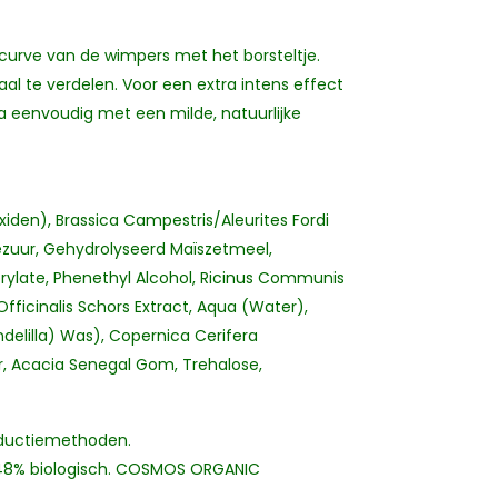
urve van de wimpers met het borsteltje.
 te verdelen. Voor een extra intens effect
 eenvoudig met een milde, natuurlijke
iden), Brassica Campestris/Aleurites Fordi
zuur, Gehydrolyseerd Maïszetmeel,
aprylate, Phenethyl Alcohol, Ricinus Communis
Officinalis Schors Extract, Aqua (Water),
delilla) Was), Copernica Cerifera
r, Acacia Senegal Gom, Trehalose,
oductiemethoden.
g, 48% biologisch. COSMOS ORGANIC