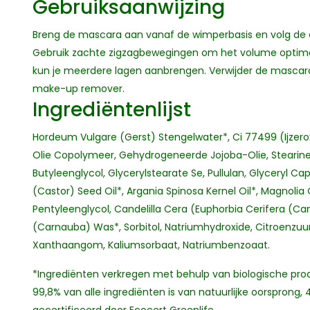
Gebruiksaanwijzing
Breng de mascara aan vanaf de wimperbasis en volg de c
Gebruik zachte zigzagbewegingen om het volume optimaal
kun je meerdere lagen aanbrengen. Verwijder de mascara
make-up remover.
Ingrediëntenlijst
Hordeum Vulgare (Gerst) Stengelwater*, Ci 77499 (Ijzerox
Olie Copolymeer, Gehydrogeneerde Jojoba-Olie, Stearine
Butyleenglycol, Glycerylstearate Se, Pullulan, Glyceryl C
(Castor) Seed Oil*, Argania Spinosa Kernel Oil*, Magnolia 
Pentyleenglycol, Candelilla Cera (Euphorbia Cerifera (Can
(Carnauba) Was*, Sorbitol, Natriumhydroxide, Citroenzuu
Xanthaangom, Kaliumsorbaat, Natriumbenzoaat.
*Ingrediënten verkregen met behulp van biologische pr
99,8% van alle ingrediënten is van natuurlijke oorspron