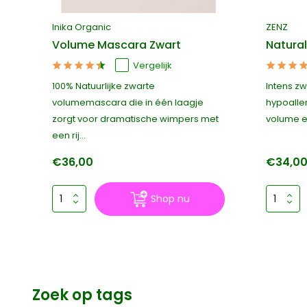
Inika Organic
ZENZ
Volume Mascara Zwart
Natura
Vergelijk
e
100% Natuurlijke zwarte
Intens zw
!
volumemascara die in één laagje
hypoalle
zorgt voor dramatische wimpers met
volume en
een rij...
€36,00
€34,0
Shop nu
Zoek op tags