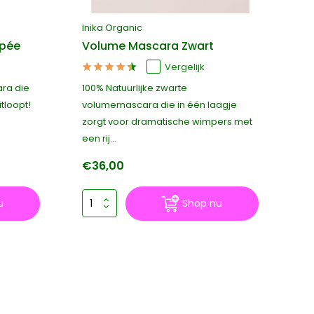
Inika Organic
ZE
opée
Volume Mascara Zwart
Na
Vergelijk
ara die
100% Natuurlijke zwarte
In
tloopt!
volumemascara die in één laagje
hy
zorgt voor dramatische wimpers met
vo
een rij...
€36,00
€
u
Shop nu