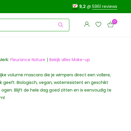
9,2
@
5961 reviews
0
Merk:
Fleurance Nature
Bekijk alles Make-up
ijke volume mascara die je wimpers direct een vollere,
Account
Account
aanmaken
k geeft. Biologisch, vegan, waterresistent en geschikt
aanmaken
 ogen. Blijft de hele dag goed zitten en is eenvoudig te
0ml