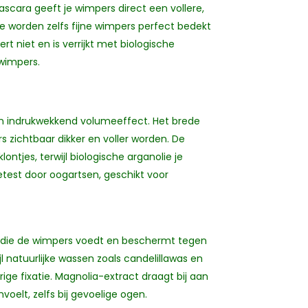
cara geeft je wimpers direct een vollere,
je worden zelfs fijne wimpers perfect bedekt
ert niet en is verrijkt met biologische
 wimpers.
n indrukwekkend volumeeffect. Het brede
rs zichtbaar dikker en voller worden. De
ontjes, terwijl biologische arganolie je
est door oogartsen, geschikt voor
lie die de wimpers voedt en beschermt tegen
jl natuurlijke wassen zoals candelillawas en
ge fixatie. Magnolia-extract draagt bij aan
elt, zelfs bij gevoelige ogen.