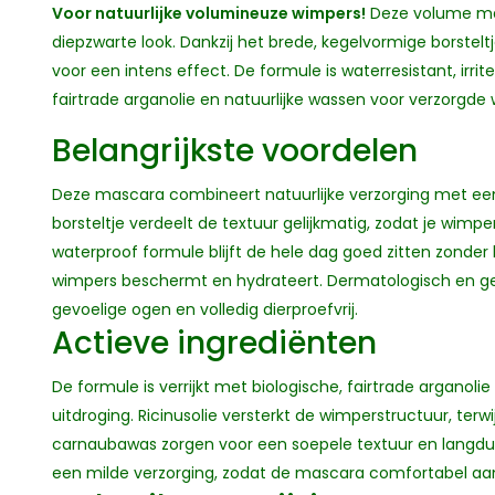
Voor natuurlijke volumineuze wimpers!
Deze volume mas
diepzwarte look. Dankzij het brede, kegelvormige borstelt
voor een intens effect. De formule is waterresistant, irrite
fairtrade arganolie en natuurlijke wassen voor verzorgde
Belangrijkste voordelen
Deze mascara combineert natuurlijke verzorging met ee
borsteltje verdeelt de textuur gelijkmatig, zodat je wimpe
waterproof formule blijft de hele dag goed zitten zonder kl
wimpers beschermt en hydrateert. Dermatologisch en get
gevoelige ogen en volledig dierproefvrij.
Actieve ingrediënten
De formule is verrijkt met biologische, fairtrade argano
uitdroging. Ricinusolie versterkt de wimperstructuur, terwi
carnaubawas zorgen voor een soepele textuur en langduri
een milde verzorging, zodat de mascara comfortabel aanvo