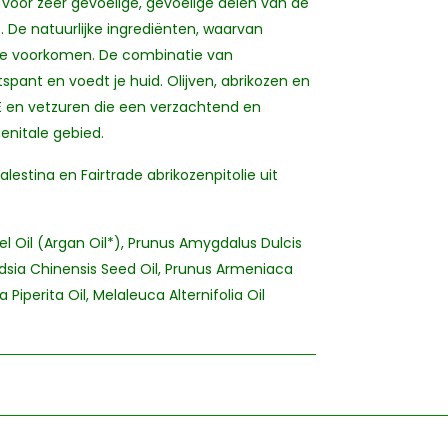
 voor zeer gevoelige, gevoelige delen van de
 De natuurlijke ingrediënten, waarvan
s te voorkomen. De combinatie van
tspant en voedt je huid. Olijven, abrikozen en
E en vetzuren die een verzachtend en
enitale gebied.
Palestina en Fairtrade abrikozenpitolie uit
nel Oil (Argan Oil*), Prunus Amygdalus Dulcis
ndsia Chinensis Seed Oil, Prunus Armeniaca
 Piperita Oil, Melaleuca Alternifolia Oil