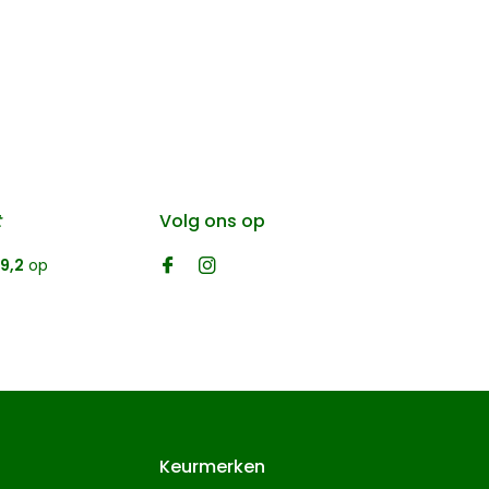
t
Volg ons op
9,2
op
Keurmerken