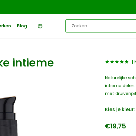
erken
Blog
ke intieme
Natuurlijke sc
intieme delen 
met druivenpit
Kies je kleur:
€19,75