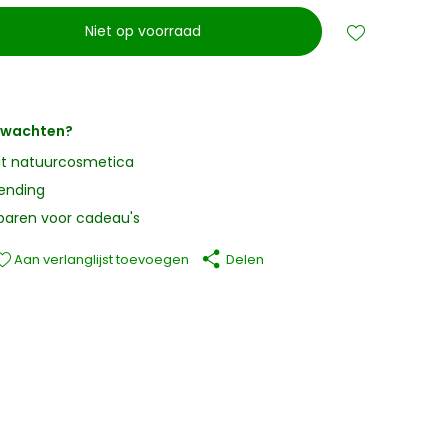
Niet op voorraad
erwachten?
it natuurcosmetica
zending
paren voor cadeau's
Aan verlanglijst toevoegen
Delen