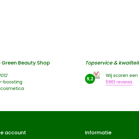
 Green Beauty Shop
Topservice & kwalitei
2012
Wij scoren een
9,2
y-boosting
5961 reviews
rcosmetica
je account
Informatie