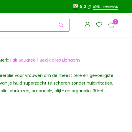
9,2
@
5961 reviews
0
Merk:
Fair Squared
Bekijk alles Lichaam
heerolie voor vrouwen om de meest tere en gevoeligste
Account
Account
aanmaken
van je huid superzacht te scheren zonder huidirritaties,
aanmaken
olie, abrikozen, amandel-, olijf- en arganolie. 30ml