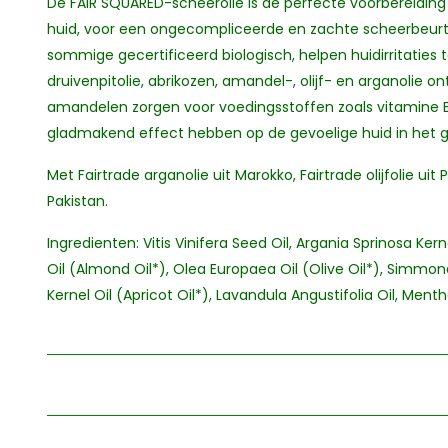
De FAIR SQUARED-scheerolie is de perfecte voorbereiding
huid, voor een ongecompliceerde en zachte scheerbeurt.
sommige gecertificeerd biologisch, helpen huidirritatie
druivenpitolie, abrikozen, amandel-, olijf- en arganolie on
amandelen zorgen voor voedingsstoffen zoals vitamine 
gladmakend effect hebben op de gevoelige huid in het g
Met Fairtrade arganolie uit Marokko, Fairtrade olijfolie uit 
Pakistan.
Ingredienten: Vitis Vinifera Seed Oil, Argania Sprinosa Ker
Oil (Almond Oil*), Olea Europaea Oil (Olive Oil*), Simmo
Kernel Oil (Apricot Oil*), Lavandula Angustifolia Oil, Mentha