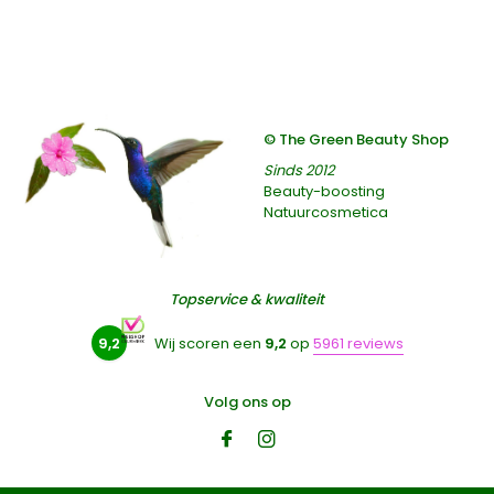
© The Green Beauty Shop
Sinds 2012
Beauty-boosting
Natuurcosmetica
Topservice & kwaliteit
9,2
Wij scoren een
9,2
op
5961 reviews
Volg ons op