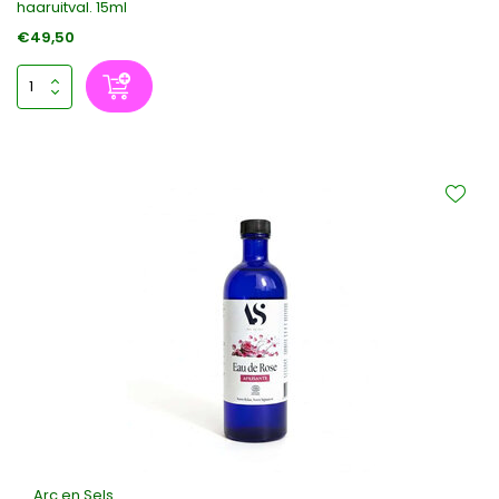
haaruitval. 15ml
€49,50
Arc en Sels