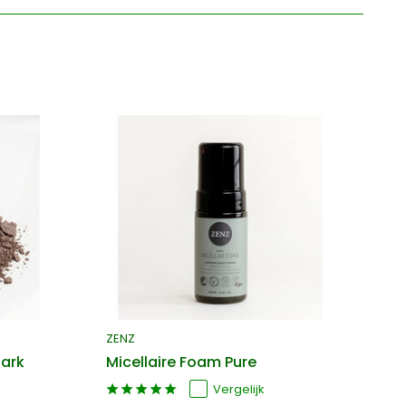
ZENZ
In
ark
Micellaire Foam Pure
O
Vergelijk