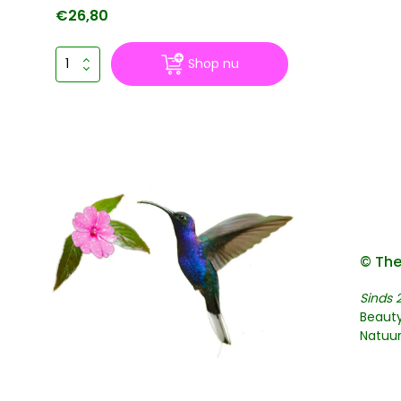
€26,80
Shop nu
© The
Sinds 
Beaut
Natuu