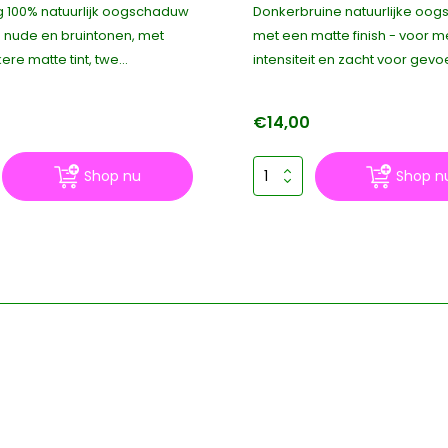
ig 100% natuurlijk oogschaduw
Donkerbruine natuurlijke oo
n nude en bruintonen, met
met een matte finish - voor m
re matte tint, twe...
intensiteit en zacht voor gevoe
0
€14,00
Shop nu
Shop n