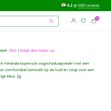
9,2
@
5961 reviews
0
Merk:
ZENZ
Bekijk alles Make-up
ure minerale koperroze oogschaduwpoeder met een
Account
Account
aanmaken
dat comfortabel aanvoelt op de huid en zorgt voor een
aanmaken
ige kleur. 2g