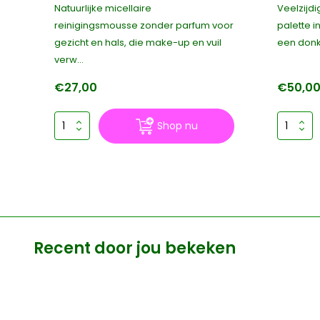
uw
Natuurlijke micellaire
Veelzijd
reinigingsmousse zonder parfum voor
palette i
gezicht en hals, die make-up en vuil
een donke
verw...
€27,00
€50,0
Shop nu
Recent door jou bekeken