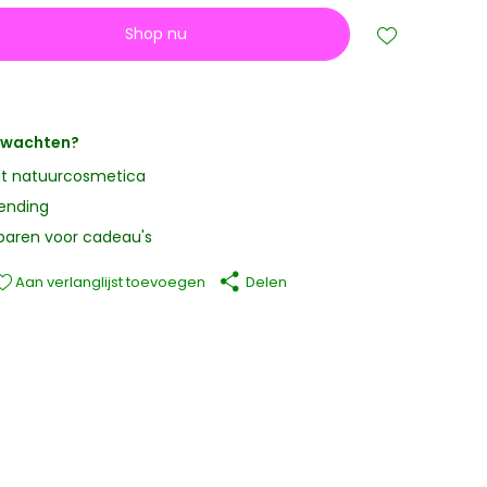
Shop nu
erwachten?
it natuurcosmetica
zending
paren voor cadeau's
Aan verlanglijst toevoegen
Delen