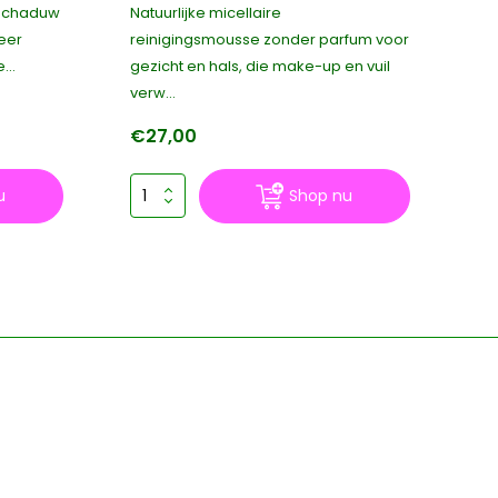
gschaduw
Natuurlijke micellaire
Ve
eer
reinigingsmousse zonder parfum voor
pa
...
gezicht en hals, die make-up en vuil
een
verw...
€27,00
€
u
Shop nu