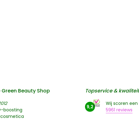
 Green Beauty Shop
Topservice & kwalitei
2012
Wij scoren een
9,2
y-boosting
5961 reviews
rcosmetica