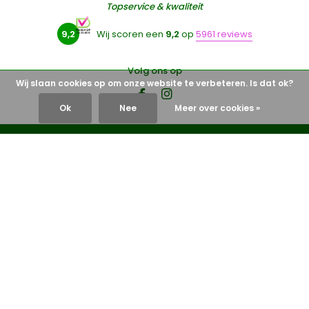
Topservice & kwaliteit
9,2
Wij scoren een
9,2
op
5961 reviews
Volg ons op
Wij slaan cookies op om onze website te verbeteren. Is dat ok?
Ok
Nee
Meer over cookies »
Klantenservice
Naar je account
Informatie
Keurmerken